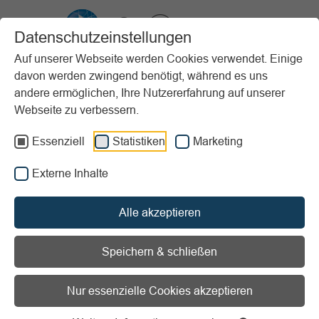
VIBSS.DE
Datenschutzeinstellungen
Auf unserer Webseite werden Cookies verwendet. Einige
davon werden zwingend benötigt, während es uns
Startseite
News
Der „Widerrufsbutton“ im neuen § 356a BGB
andere ermöglichen, Ihre Nutzererfahrung auf unserer
Webseite zu verbessern.
Vorlesen
Informationen zum Readspeaker öffnen
Essenziell
Statistiken
Marketing
Der „Widerrufsbutton“ im
Externe Inhalte
neuen § 356a BGB
Alle akzeptieren
10.06.2026
Speichern & schließen
Handlungsbedarf für Sportvereine?!
Mit der Gesetzesänderung zum 19. Juni 2026
Nur essenzielle Cookies akzeptieren
kommt eine neue Pflicht auf viele Sportvereine zu: