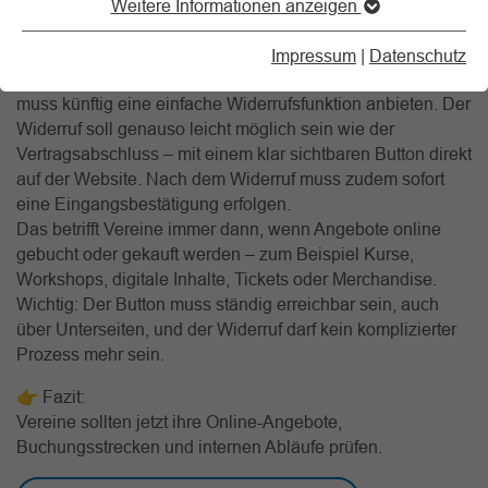
Weitere Informationen anzeigen
der sogenannte Widerrufsbutton (§ 356a BGB).
Was dahinter steckt:
Impressum
|
Datenschutz
Wer online Verträge mit Verbraucher*innen abschließt,
muss künftig eine einfache Widerrufsfunktion anbieten. Der
Widerruf soll genauso leicht möglich sein wie der
Vertragsabschluss – mit einem klar sichtbaren Button direkt
auf der Website. Nach dem Widerruf muss zudem sofort
eine Eingangsbestätigung erfolgen.
Das betrifft Vereine immer dann, wenn Angebote online
gebucht oder gekauft werden – zum Beispiel Kurse,
Workshops, digitale Inhalte, Tickets oder Merchandise.
Wichtig: Der Button muss ständig erreichbar sein, auch
über Unterseiten, und der Widerruf darf kein komplizierter
Prozess mehr sein.
👉 Fazit:
Vereine sollten jetzt ihre Online-Angebote,
Buchungsstrecken und internen Abläufe prüfen.