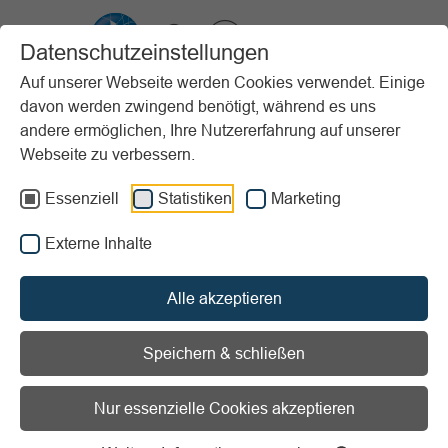
VIBSS.DE
Datenschutzeinstellungen
Auf unserer Webseite werden Cookies verwendet. Einige
davon werden zwingend benötigt, während es uns
Startseite
Unterstützung
Vereinsberatung
andere ermöglichen, Ihre Nutzererfahrung auf unserer
Vorlesen
Informationen zum Readspeaker öffnen
Webseite zu verbessern.
Essenziell
Statistiken
Marketing
Vereinsberatung vor Ort
Externe Inhalte
Längst ist das Management eines modernen Sportvereins
mit dem eines Unternehmens vergleichbar und erfordert
Alle akzeptieren
eine kontinuierliche Weiterentwicklung. Immer mehr
Vereinsverantwortliche erkennen bereits, dass die kritische
Speichern & schließen
und fortlaufende Diskussion vorhandener Strukturen und
Angebote eine der zentralen Aufgaben der Vereinsführung
ist. Dabei stellen sich beispielsweise Fragen nach der
Nur essenzielle Cookies akzeptieren
Aufgabenverteilung im Verein, der richtigen Gestaltung der