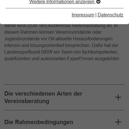
Angebote, der Beitragshöhe und der Zusammenarbeit im
Weitere Informationen anzeigen
Team.
Impressum
|
Datenschutz
Der Landessportbund NRW bietet den Vereinen in NRW
daher eine (zum Teil) kostenlose Vereinsberatung an. In
diesem Rahmen können Vereinsvorstände oder
Jugendvorstände vor Ort aktuelle Herausforderungen
intensiv und lösungsorientiert besprechen. Dafür hat der
Landessportbund NRW ein Team von fachkompetenten,
qualifizierten und autorisierten Expert*innen ausgebildet.
Die verschiedenen Arten der
Vereinsberatung
Die Rahmenbedingungen