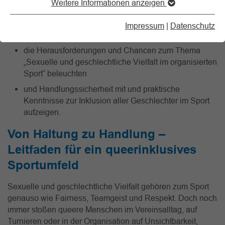
Weitere Informationen anzeigen
Spielordnungen, Umkleidemöglichkeiten oder
Sensibilisierung von Trainer*innen ist gefragt. Gemeinsam
Impressum
|
Datenschutz
mit seinen Mitgliedsorganisationen möchte der LSB NRW
die Herausforderungen und Chancen zum Thema
„Sexuelle und geschlechtliche Vielfalt im organisierten
Sport“ beleuchten
und Handlungssicherheit mit und praktische
Kenntnisse zur Inklusion aller Geschlechter im Sport
aufzeigen.
Von Haltung zu Handlung –
Leitfaden für ein queerinklusives
Sportumfeld
Sexuelle und geschlechtliche Vielfalt gehören zum Sport
genauso wie Fairness, Team­geist und Respekt. Doch noch
immer stoßen queere Menschen im Vereinsalltag, auf
Turnieren oder in der Organisation auf Unsichtbarkeit,