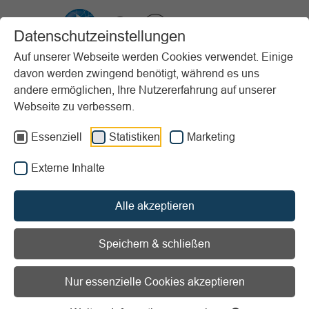
VIBSS.DE
Datenschutzeinstellungen
Auf unserer Webseite werden Cookies verwendet. Einige
davon werden zwingend benötigt, während es uns
Startseite
Unterstützung
Sexuelle und geschlechtliche Vielfalt
andere ermöglichen, Ihre Nutzererfahrung auf unserer
Vorlesen
Informationen zum Readspeaker öffnen
Webseite zu verbessern.
Essenziell
Statistiken
Marketing
Sexuelle und geschlechtliche
Externe Inhalte
Vielfalt
Alle akzeptieren
Vielfalt nutzen –
Chancengleichheit garantieren
Speichern & schließen
Das Thema geschlechtliche und sexuelle Vielfalt gewinnt
Nur essenzielle Cookies akzeptieren
zunehmend an Bedeutung und berührt viele Akteur*innen
im Sport. Der kompetente Umgang mit Melde- und