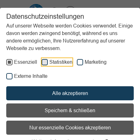
VIBSS.DE
Datenschutzeinstellungen
Auf unserer Webseite werden Cookies verwendet. Einige
davon werden zwingend benötigt, während es uns
Startseite
Vereinsmanagement
Steuern & Finanzen
andere ermöglichen, Ihre Nutzererfahrung auf unserer
Steuerliche Tätigkeitsbereiche
Webseite zu verbessern.
Vorlesen
Informationen zum Readspeaker öffnen
Essenziell
Statistiken
Marketing
Externe Inhalte
Steuerliche
Tätigkeitsbereiche
Alle akzeptieren
Speichern & schließen
Nur essenzielle Cookies akzeptieren
Grundlagen