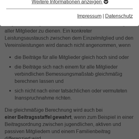
Weitere Informationen anzeigen
Zweckverwirklichung des Vereins gewährleisten.
Impressum
|
Datenschutz
Das deutsche Steuerrecht geht davon aus, dass der
Mitgliederbeitrag dazu bestimmt ist, den Gesamtbelangen
aller Mitglieder zu dienen. Ein konkreter
Leistungsaustausch zwischen dem Einzelmitglied und den
Vereinsleistungen wird danach nicht angenommen, wenn
die Beiträge für alle Mitglieder gleich hoch sind oder
die Beiträge sich nach einem für alle Mitglieder
verbindlichen Bemessungsmaßstab gleichmäßig
berechnen lassen und
sich nicht nach einer tatsächlichen oder vermuteten
Inanspruchnahme richten.
Die gleichmäßige Berechnung wird auch bei
einer Beitragsstaffel gewahrt
, wenn zum Beispiel in einer
Beitragsordnung zwischen jugendlichen, aktiven und
passiven Mitgliedern und einem Familienbeitrag
differenziert wird.