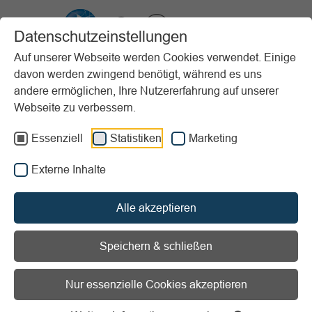
VIBSS.DE
Datenschutzeinstellungen
Auf unserer Webseite werden Cookies verwendet. Einige
davon werden zwingend benötigt, während es uns
Startseite
Vereinsmanagement
Steuern & Finanzen
andere ermöglichen, Ihre Nutzererfahrung auf unserer
Steuerliche Tätigkeitsbereiche
Grundlagen
Webseite zu verbessern.
Von echten und unechten Zuschüssen
Essenziell
Statistiken
Marketing
Vorlesen
Informationen zum Readspeaker öffnen
Externe Inhalte
Von echten und unechten
Alle akzeptieren
Zuschüssen
Speichern & schließen
Mitgliederbeiträge sind eine elementare
Finanzierungsquelle für Vereine. In den Satzungen der
Nur essenzielle Cookies akzeptieren
Vereine ist in der Regel geregelt, dass die Mitglieder einen
Betrag zu zahlen haben. Der Beitrag soll die