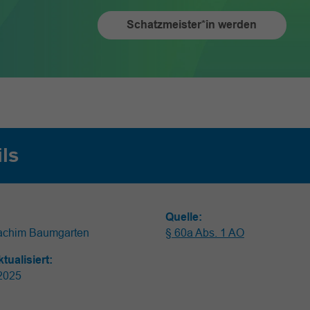
Schatzmeister*in werden
ils
Quelle:
achim Baumgarten
§ 60a Abs. 1 AO
ktualisiert:
2025