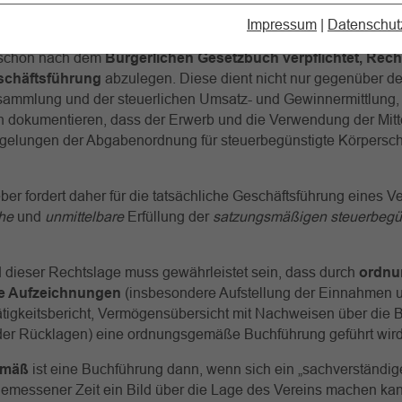
 die Zwecke insbesondere verwirklicht werden sollen (formelle
gkeit).
Impressum
|
Datenschut
 schon nach dem
Bürgerlichen Gesetzbuch verpflichtet, Rec
schäftsführung
abzulegen. Diese dient nicht nur gegenüber de
rsammlung und der steuerlichen Umsatz- und Gewinnermittlung,
 dokumentieren, dass der Erwerb und die Verwendung der Mitte
gelungen der Abgabenordnung für steuerbegünstigte Körpersch
er fordert daher für die tatsächliche Geschäftsführung eines Ve
che
und
unmittelbare
Erfüllung der
satzungsmäßigen steuerbegü
 dieser Rechtslage muss gewährleistet sein, dass durch
ordnu
e Aufzeichnungen
(insbesondere Aufstellung der Einnahmen 
tigkeitsbericht, Vermögensübersicht mit Nachweisen über die 
der Rücklagen) eine ordnungsgemäße Buchführung geführt wird
emäß
ist eine Buchführung dann, wenn sich ein „sachverständiger
gemessener Zeit ein Bild über die Lage des Vereins machen ka