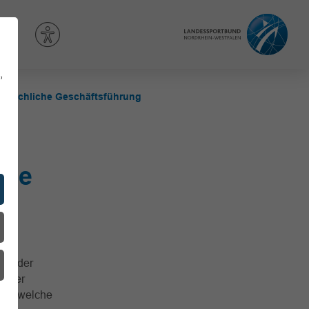
,
atsächliche Geschäftsführung
che
ass der
einer
 auf welche