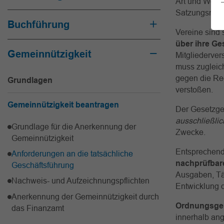
Art und Weise
Satzungsmäßi
Buchführung
Vereine sind
über ihre Ge
Gemeinnützigkeit
Mitgliederve
muss zugleich
gegen die Re
Grundlagen
verstoßen.
Gemeinnützigkeit beantragen
Der Gesetzgeb
ausschließli
Grundlage für die Anerkennung der
Zwecke.
Gemeinnützigkeit
Entsprechend
Anforderungen an die tatsächliche
nachprüfbar
Geschäftsführung
Ausgaben, Tä
Nachweis- und Aufzeichnungspflichten
Entwicklung 
Anerkennung der Gemeinnützigkeit durch
Ordnungsg
das Finanzamt
innerhalb an