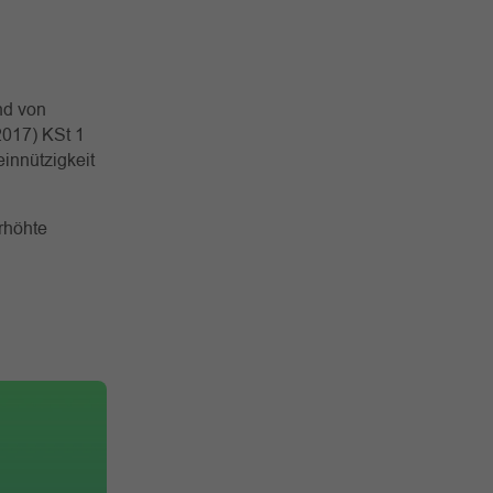
nd von
2017) KSt 1
innützigkeit
rhöhte