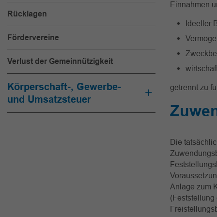
Einnahmen un
Rücklagen
Ideeller 
Fördervereine
Vermöge
Zweckbet
Verlust der Gemeinnützigkeit
wirtschaf
Körperschaft-, Gewerbe-
getrennt zu f
und Umsatzsteuer
Zuwen
Die tatsächli
Zuwendungsbes
Feststellung
Voraussetzung
Anlage zum K
(Feststellung
Freistellung