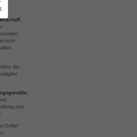
z
henschaft
r
 sondern
l nicht
aften
reins die
nstigten
ngsgemäße,
und
Bildung und
.
 Dritter“
nn.