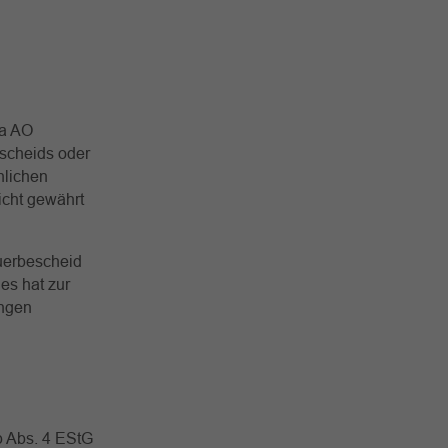
0a AO
escheids oder
hlichen
icht gewährt
uerbescheid
es hat zur
ungen
b Abs. 4 EStG