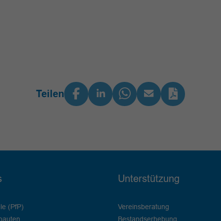
Teilen
s
Unterstützung
le (PfP)
Vereinsberatung
bauten
Bestandserhebung