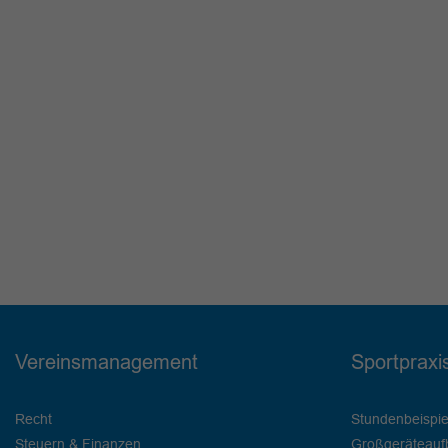
Vereinsmanagement
Sportpraxi
Recht
Stundenbeispie
Steuern & Finanzen
Großgeräteauf