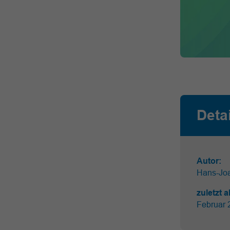
Deta
Autor:
Hans-Jo
zuletzt a
Februar 