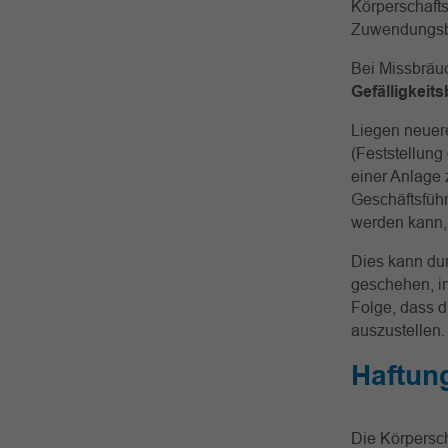
Körperschaftst
Zuwendungsbe
Bei Missbräu
Gefälligkeit
Liegen neuer
(Feststellun
einer Anlage 
Geschäftsführ
werden kann, 
Dies kann du
geschehen, in
Folge, dass d
auszustellen.
Haftun
Die Körpersc