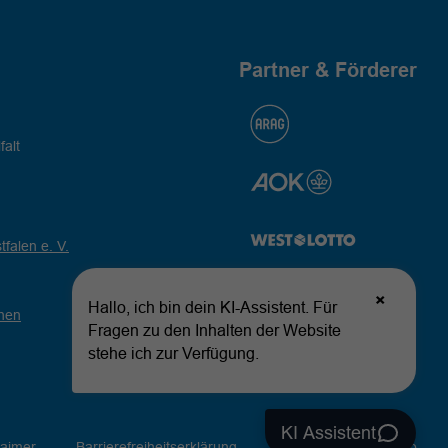
Partner & Förderer
falt
falen e. V.
hen
laimer
Barrierefreiheitserklärung
Kontakt
Sitemap