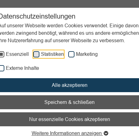
ortpraxis
Unterstützung
Aktuelles
Downloads
Datenschutzeinstellungen
Auf unserer Webseite werden Cookies verwendet. Einige davon
werden zwingend benötigt, während es uns andere ermöglichen
Ihre Nutzererfahrung auf unserer Webseite zu verbessern.
ützigkeit
Gemeinnützigkeit beantragen
Anforderungen an die t
Essenziell
Statistiken
Marketing
nen zum Readspeaker öffnen
Externe Inhalte
derungen an die tatsächli
Alle akzeptieren
äftsführung
Speichern & schließen
ng der steuerlichen Gemeinnützigkeit setzt nicht nur voraus, d
Nur essenzielle Cookies akzeptieren
hlich gemeinnützige Zwecke verfolgt, sondern er muss auch in s
legen, welche gemeinnützigen Zwecke er verfolgen möchte und
Weitere Informationen anzeigen