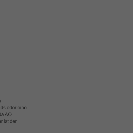
n
ids oder eine
60a AO
 ist der