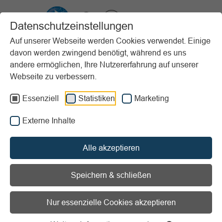
VIBSS.DE
Datenschutzeinstellungen
Auf unserer Webseite werden Cookies verwendet. Einige
davon werden zwingend benötigt, während es uns
Startseite
Vereinsmanagement
Steuern & Finanzen
andere ermöglichen, Ihre Nutzererfahrung auf unserer
Körperschaft-, Gewerbe- und Umsatzsteuer
Praxis & Steuererklärung
Webseite zu verbessern.
Pauschale Gewinnermittlung bei Altmaterialsammlungen
Essenziell
Statistiken
Marketing
Vorlesen
Informationen zum Readspeaker öffnen
Externe Inhalte
Pauschale Gewinnermittlung
Alle akzeptieren
bei Altmaterialsammlungen
Speichern & schließen
Viele Vereine sammeln Altmaterialien, um damit
Einnahmen für die Vereinsarbeit zu erzielen. Hierbei kann
Nur essenzielle Cookies akzeptieren
es sich um Papier, aber auch um Metall und Schrott oder
Kleidung handeln. Da sich die Vereinsmitglieder dabei in