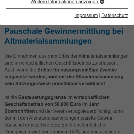
Weitere Informationen anzeigen
der Regel ehrenamtlich engagieren, sind die Ausgaben
relativ gering. Entsprechend hoch kann der Gewinn
Impressum
|
Datenschutz
ausfallen.
Pauschale Gewinnermittlung bei
Altmaterialsammlungen
Die Einnahmen aus dem Erlös der Altmaterialsammlungen
sind im wirtschaftlichen Geschäftsbetrieb zu erfassen.
Auch wenn die
Erlöse für satzungsmäßige Zwecke
eingesetzt werden, wird mit der Altmaterialsammlung
kein Satzungszweck unmittelbar verwirklicht
.
Ist die
Besteuerungsgrenze im wirtschaftlichen
Geschäftsbetrieb von 50.000 Euro im Jahr
überschritten
und der Verein ertragsteuerpflichtig, kann
der mit den Altmaterialsammlungen erzielte Gewinn
pauschal ermittelt werden. Ein branchenüblicher
Reingewinn wird bei Papier mit 5 % und bei sonstigem