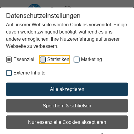
VIBSS.DE
Datenschutzeinstellungen
Auf unserer Webseite werden Cookies verwendet. Einige
davon werden zwingend benötigt, während es uns
Startseite
Vereinsmanagement
Steuern & Finanzen
Buchführung
andere ermöglichen, Ihre Nutzererfahrung auf unserer
Grundlagen
Gesetzliche Grundlagen der Buchführung
Webseite zu verbessern.
Vorlesen
Informationen zum Readspeaker öffnen
Essenziell
Statistiken
Marketing
Externe Inhalte
Grundsätze zur
ordnungsgemäßen Führung
Alle akzeptieren
und Aufbewahrung von
Speichern & schließen
Büchern, Aufzeichnungen
und Unterlagen in
Nur essenzielle Cookies akzeptieren