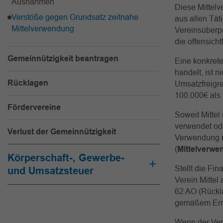
Ausnahmen
Diese Mittelv
Verstöße gegen Grundsatz zeitnahe
aus allen Tät
Mittelverwendung
Vereinsüberpr
die offensich
Gemeinnützigkeit beantragen
Eine konkrete
handelt, ist n
Rücklagen
Umsatzfreigre
100.000€ als 
Fördervereine
Soweit Mittel
verwendet ode
Verlust der Gemeinnützigkeit
Verwendung
(
Mittelverw
Körperschaft-, Gewerbe-
Stellt die Fi
und Umsatzsteuer
Verein Mittel
62 AO (Rückl
gemäßem Erme
Wenn der Ver