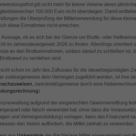
erwendungsfrist gilt nicht mehr für kleine Vereine deren jährli
igkeitsbereichen 100.000 Euro nicht übersteigen. Damit entfalle
üfungen die Überprüfung der Mittelverwendung für diese kleine
tlich diese Einnahmen nicht erreichen.
 Aussage, ob es sich bei der Grenze um Brutto- oder Nettoein
icht im Jahressteuergesetz 2026 zu finden. Allerdings orientiert s
nze an den Bruttoeinnahmen, sodass darauf zu schließen ist, d
Bruttowert zu verstehen sind.
 nicht schon im Jahr des Zuflusses für die steuerbegünstigten 
r zulässigerweise dem Vermögen zugeführt werden, ist ihre ze
nachzuweisen
, zweckmäßigerweise durch eine Nebenrechnu
endungsrechnung
).
nanzverwaltung aufgrund der eingereichten Gewinnermittlung fest
 angespart oder falsch verwendet hat, ohne dass die Vorausset
agen und Vermögensbildung) vorlagen, kann das Finanzamt nac
ssen den Verein auffordern, die Mittel zeitnah zu verwenden.
ein aus
Unkenntnis
der Rechtslage Mittel angesammelt und di