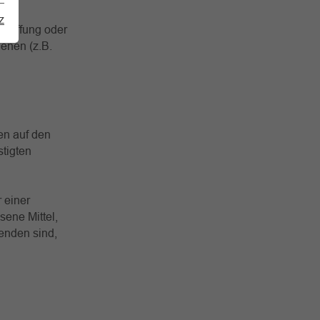
z
schaffung oder
enen (z.B.
en auf den
stigten
 einer
sene Mittel,
enden sind,