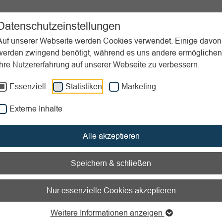
ortpraxis
Unterstützung
Aktuelles
Downloads
Datenschutzeinstellungen
Auf unserer Webseite werden Cookies verwendet. Einige davon
werden zwingend benötigt, während es uns andere ermöglichen
Ihre Nutzererfahrung auf unserer Webseite zu verbessern.
ützigkeit
Grundlagen
Verstöße gegen Grundsatz zeitnahe Mi
Essenziell
Statistiken
Marketing
nen zum Readspeaker öffnen
Externe Inhalte
öße gegen den Grundsatz 
Alle akzeptieren
ahen Mittelverwendung
Speichern & schließen
ziger Verein muss seine Mittel grundsätzlich zeitnah für seine
Nur essenzielle Cookies akzeptieren
tigten satzungsmäßigen Zwecke verwenden. Dieses Gebot der
ung soll verhindern, dass Vereine ohne sichtlichen Grund Ver
Weitere Informationen anzeigen