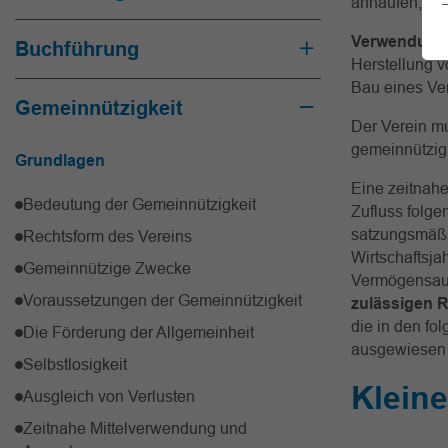
anhäufen, an
Verwendun
Buchführung
Herstellung 
Bau eines Ver
Gemeinnützigkeit
Der Verein m
gemeinnützigk
Grundlagen
Eine zeitnahe
Bedeutung der Gemeinnützigkeit
Zufluss folg
satzungsmäßi
Rechtsform des Vereins
Wirtschaftsja
Gemeinnützige Zwecke
Vermögensauf
Voraussetzungen der Gemeinnützigkeit
zulässigen 
die in den fo
Die Förderung der Allgemeinheit
ausgewiesen 
Selbstlosigkeit
Kleine
Ausgleich von Verlusten
Zeitnahe Mittelverwendung und