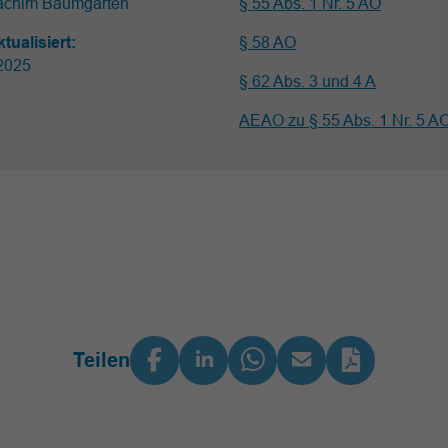
achim Baumgarten
§ 55 Abs. 1 Nr. 5 AO
ktualisiert:
§ 58 AO
2025
§ 62 Abs. 3 und 4 A
AEAO zu § 55 Abs. 1 Nr. 5 A
Teilen