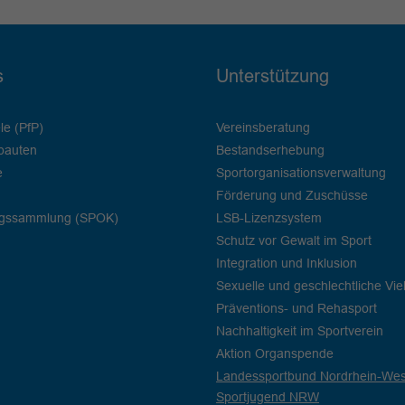
s
Unterstützung
le (PfP)
Vereinsberatung
bauten
Bestandserhebung
e
Sportorganisationsverwaltung
Förderung und Zuschüsse
ngssammlung (SPOK)
LSB-Lizenzsystem
Schutz vor Gewalt im Sport
Integration und Inklusion
Sexuelle und geschlechtliche Viel
Präventions- und Rehasport
Nachhaltigkeit im Sportverein
Aktion Organspende
Landessportbund Nordrhein-West
Sportjugend NRW