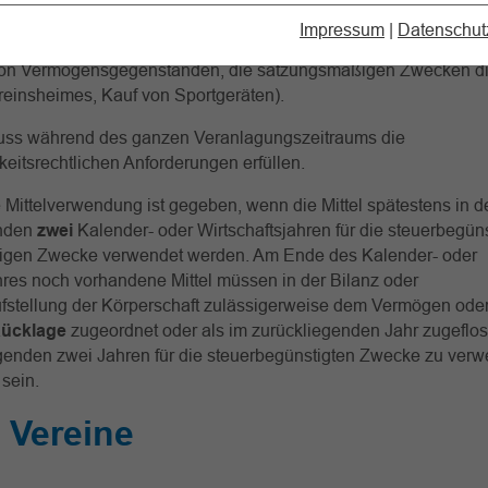
statt es den gemeinnützigen Zwecken zuzuführen.
Impressum
|
Datenschut
g
in diesem Sinne ist auch die Verwendung der Mittel für die An
von Vermögensgegenständen, die satzungsmäßigen Zwecken di
einsheimes, Kauf von Sportgeräten).
uss während des ganzen Veranlagungszeitraums die
eitsrechtlichen Anforderungen erfüllen.
 Mittelverwendung ist gegeben, wenn die Mittel spätestens in d
enden
zwei
Kalender- oder Wirtschaftsjahren für die steuerbegün
gen Zwecke verwendet werden. Am Ende des Kalender- oder
hres noch vorhandene Mittel müssen in der Bilanz oder
stellung der Körperschaft zulässigerweise dem Vermögen oder
Rücklage
zugeordnet oder als im zurückliegenden Jahr zugeflos
lgenden zwei Jahren für die steuerbegünstigten Zwecke zu verw
sein.
 Vereine