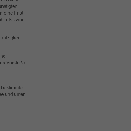
ünstigten
n eine Frist
ehr als zwei
nnützigkeit
und
 da Verstöße
r bestimmte
se und unter