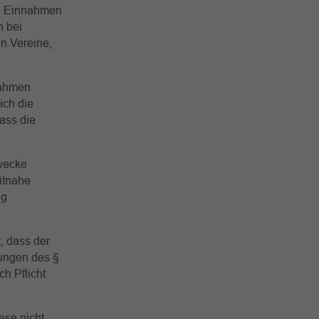
che Einnahmen
n bei
n Vereine,
nahmen
ich die
ass die
Zwecke
itnahe
ng
, dass der
zungen des §
h Pflicht
ese nicht