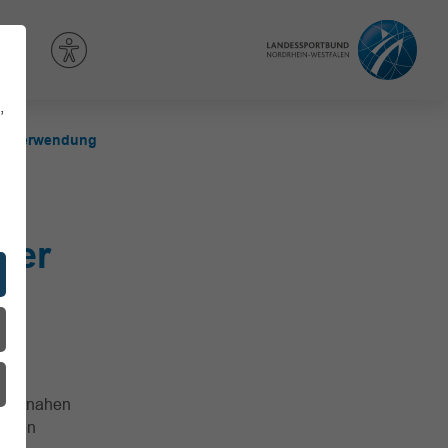
,
ttelverwendung
der
 zeitnahen
mögen