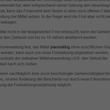
erwendet hat, aber entsprechend seiner Satzung den steuerbeg
 hat, kann das Finanzamt dem Verein in allen noch offenen Fälle
ndung der Mittel setzen. In der Regel wird die Frist aber nicht m
e betragen.
ttel nicht in der festgesetzten Frist verbraucht, kann die Gemei
ür den Zeitraum von bis zu 10 Jahren aberkannt werden.
anzverwaltung fest, das Mittel
planmäßig
ohne ersichtlichen Gr
werden, kann auch von einer Fristsetzung abgesehen werden,
ndsatz der zeitnahen Mittelverwendung i.d.R. den Verlust der
eit nach sich ziehen.
rein nachträglich eine zuvor bescheinigte Gemeinnützigkeit fü
n, ist eine Änderung der Bescheide nur durch neue Erkenntnis
gung der Festsetzungsverjährung möglich.