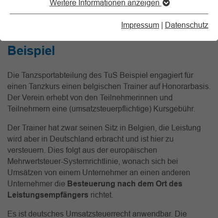
Weitere Informationen anzeigen
bei grenzüberschreitenden Dienstleistungen der Fall sein.
Dabei ist ausschlaggebend, an welchem
Ort die Leistung
Impressum
|
Datenschutz
erbracht wird
.
Beispiel
Die Tanzsportabteilung des TuS Beispiel engagiert für
einen Tanzkurs einen belgischen Trainer auf Honorarbasis.
Der Verein erhebt von den Teilnehmerinnen und
Teilnehmern eine (umsatzsteuerpflichtige) Kursgebühr.
Der Trainer hat zwar seinen Sitz in Belgien, die Leistung
wird aber in Deutschland erbracht und ist hier zu
versteuern. Dies folgt aus der europäischen
Mehrwertsteuer-Systemrichtlinie, wonach sich bei
Umsätzen von einem Unternehmer an einen anderen
Unternehmer die
Besteuerung nach dem Ort des
Leistungsempfängers
richtet.
Es ist deutsches Umsatzsteuerrecht anwendbar. Die