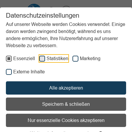
VIBSS.DE
Datenschutzeinstellungen
Auf unserer Webseite werden Cookies verwendet. Einige
davon werden zwingend benötigt, während es uns
Startseite
Vereinsmanagement
Steuern & Finanzen
andere ermöglichen, Ihre Nutzererfahrung auf unserer
Körperschaft-, Gewerbe- und Umsatzsteuer
Sonderfälle
Webseite zu verbessern.
Der Leistungsempfänger als Steuerschuldner
Essenziell
Statistiken
Marketing
Vorlesen
Informationen zum Readspeaker öffnen
Externe Inhalte
Der Leistungsempfänger als
Alle akzeptieren
Steuerschuldner
Speichern & schließen
Grundsätzlich schuldet der leistende Unternehmer die
Umsatzsteuer und stellt diese dem Leistungsempfänger in
Nur essenzielle Cookies akzeptieren
Rechnung. Bei bestimmten Umsätzen geht diese Pflicht
auf den Leistungsempfänger über. Dies kann insbesondere