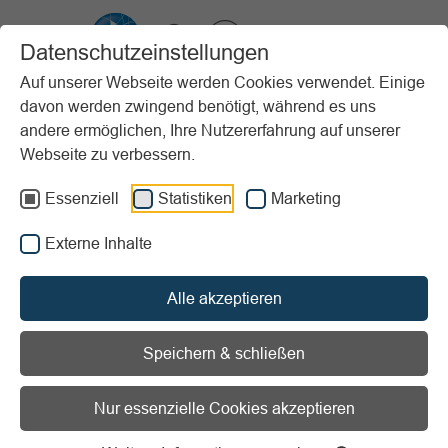
VIBSS.DE
Datenschutzeinstellungen
Auf unserer Webseite werden Cookies verwendet. Einige
davon werden zwingend benötigt, während es uns
Startseite
Vereinsmanagement
Ehrenamt & Personalentwicklung
andere ermöglichen, Ihre Nutzererfahrung auf unserer
Ehrenamtssuche
Webseite zu verbessern.
Vorlesen
Informationen zum Readspeaker öffnen
Essenziell
Statistiken
Marketing
Externe Inhalte
Ehrenamtssuche - digital
Engagierte gewinnen
Alle akzeptieren
Sie wollen ein Projekt starten, eine Veranstaltung
Speichern & schließen
umsetzen oder Sie suchen einen Nachfolger oder
Nachfolgerin für ein wertvolles Ehrenamt in Ihrem Verein?
Nur essenzielle Cookies akzeptieren
Dann können Sie neben der Suche im Verein z.B. durch