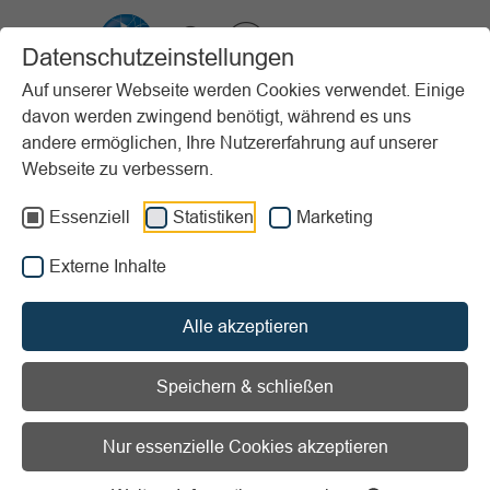
VIBSS.DE
Datenschutzeinstellungen
Auf unserer Webseite werden Cookies verwendet. Einige
davon werden zwingend benötigt, während es uns
Startseite
Vereinsmanagement
Marketing
andere ermöglichen, Ihre Nutzererfahrung auf unserer
Veranstaltungsmanagement
Webseite zu verbessern.
Vorlesen
Informationen zum Readspeaker öffnen
Essenziell
Statistiken
Marketing
Externe Inhalte
Veranstaltungsmanagement
im Verein
Alle akzeptieren
Speichern & schließen
Nur essenzielle Cookies akzeptieren
Grundlagen