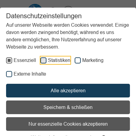
VIBSS.DE
Datenschutzeinstellungen
Auf unserer Webseite werden Cookies verwendet. Einige
davon werden zwingend benötigt, während es uns
Startseite
Vereinsmanagement
Marketing
andere ermöglichen, Ihre Nutzererfahrung auf unserer
Veranstaltungsmanagement
Nachbereitungsphase
Webseite zu verbessern.
Nachberichterstattung
Essenziell
Statistiken
Marketing
Vorlesen
Informationen zum Readspeaker öffnen
Externe Inhalte
Nachberichterstattung
Alle akzeptieren
Nach der Veranstaltung ist vor
Speichern & schließen
der Veranstaltung!
Nur essenzielle Cookies akzeptieren
Geben Sie den Zielgruppen Ihrer
Vereinsveranstaltung einen möglichst umfassenden