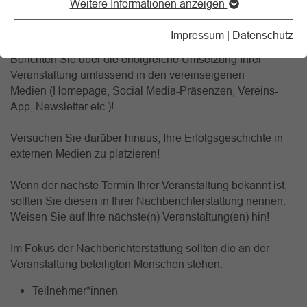
Weitere Informationen anzeigen
Rückblick! Wecken Sie damit positive Erinnerungen und
machen Sie Lust auf die Folgeveranstaltung!
Impressum
|
Datenschutz
Berichten Sie über die erfolgreiche Umsetzung Ihrer
Veranstaltung umfassend in den vereinseigenen
Medien (Homepage, Social Media-Präsenzen, Vereins-
App, Newsletter etc.)!
Versuchen Sie darüber hinaus, Ihre Erfolgsgeschichte in
externen Medien zu platzieren!
Wenn der nächste Termin Ihrer Veranstaltung bekannt ist,
sollten Sie diesen in Ihrer Nachberichterstattung nennen.
Weisen Sie auf Ihre nächste(n) Veranstaltung(en) hin!
Im Fokus der Nachberichterstattung sollten die an der
Veranstaltung beteiligten Menschen stehen:
Teilnehmer*innen