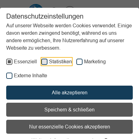
VIBSS.DE
Datenschutzeinstellungen
Auf unserer Webseite werden Cookies verwendet. Einige
davon werden zwingend benötigt, während es uns
Startseite
Vereinsmanagement
Marketing
Social Media
andere ermöglichen, Ihre Nutzererfahrung auf unserer
Instagram
Instagram Reels
Webseite zu verbessern.
Vorlesen
Informationen zum Readspeaker öffnen
Essenziell
Statistiken
Marketing
Externe Inhalte
Instagram Reels
Alle akzeptieren
Geben Sie einen bewegten Einblick
ins Vereinsleben
Speichern & schließen
Mit Instagram Reels hat Instagram 2020 auf den Erfolg der
Nur essenzielle Cookies akzeptieren
Social Media-Videoplattform
TikTok
reagiert. Die kurzen,
unterhaltsamen, oft actionreichen TikTok-Videos erfreuen