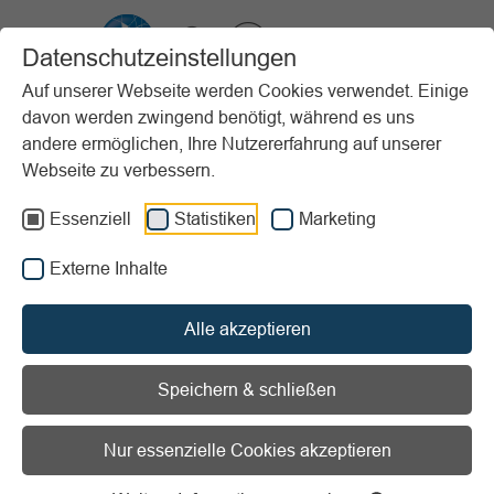
VIBSS.DE
Datenschutzeinstellungen
Auf unserer Webseite werden Cookies verwendet. Einige
davon werden zwingend benötigt, während es uns
Startseite
Vereinsmanagement
Marketing
Öffentlichkeitsarbeit
andere ermöglichen, Ihre Nutzererfahrung auf unserer
Konzeption
Schritt 2 - Erstellung der Strategie
Webseite zu verbessern.
Vorlesen
Informationen zum Readspeaker öffnen
Essenziell
Statistiken
Marketing
Externe Inhalte
Schritt 2 - Erstellung der
Strategie
Alle akzeptieren
Nach der
Analyse der Ausgangssituation
(des IST-
Speichern & schließen
Zustandes) steht bei der Erstellung des Konzepts
Öffentlichkeitsarbeit für den Sportverein die Phase der
Nur essenzielle Cookies akzeptieren
Entscheidungen an.