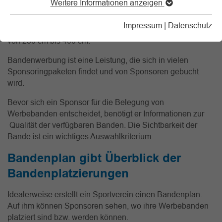
Weitere Informationen anzeigen
Die Maße für Werbebanden im Sportbereich liegen
Impressum
|
Datenschutz
meistens bei einer von Höhe 60 bis 80 cm und einer Länge
von 250 cm bis 400 cm.
Bandenwerbung ist eine Leistung, die sich in vielen
Sponsoringpaketen findet und von Sponsoren gebucht
wird.
Bevor sich ein Sponsor für die Belegung von
Werbebanden entscheidet, benötigt er Informationen zur
Qualität der verfügbaren Banden. Die Sichtbarkeit der
Bande ist ein wichtiges Auswahlkriterium.
Bandenplan gibt Überblick der
Bandenplatzierungen
Idealerweise erstellt ein Sportverein einen Bandenplan.
Auf ihm können Sponsoren sehen, wo ihre Werbebanden
platziert sind bzw. werden können.