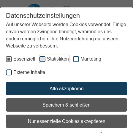
VIBSS.DE
Datenschutzeinstellungen
Auf unserer Webseite werden Cookies verwendet. Einige
davon werden zwingend benötigt, während es uns
Startseite
Vereinsmanagement
Marketing
Sponsoring
andere ermöglichen, Ihre Nutzererfahrung auf unserer
Betreuung von Sponsoren
Bandenplan
Webseite zu verbessern.
Vorlesen
Informationen zum Readspeaker öffnen
Essenziell
Statistiken
Marketing
Externe Inhalte
Bandenplan
Alle akzeptieren
Rücken Sie Ihre Sponsoren ins
rechte Licht
Speichern & schließen
Eine Werbebande ist ein großflächiges Werbeschild, auf
Nur essenzielle Cookies akzeptieren
dem Logos, Marken oder Botschaften von Sponsoren
platziert werden.