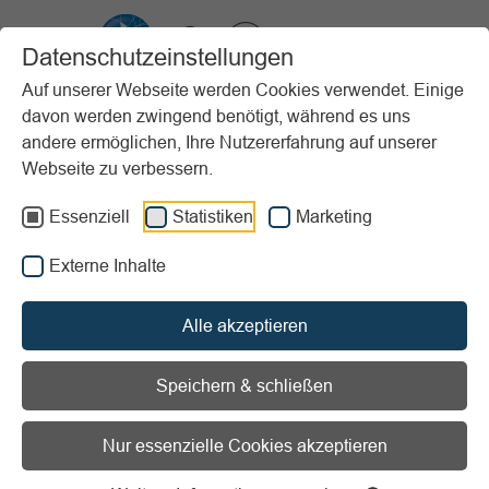
VIBSS.DE
Datenschutzeinstellungen
Auf unserer Webseite werden Cookies verwendet. Einige
davon werden zwingend benötigt, während es uns
Startseite
Vereinsmanagement
Steuern & Finanzen
Buchführung
andere ermöglichen, Ihre Nutzererfahrung auf unserer
Die Inventur
Inventar
Webseite zu verbessern.
Vorlesen
Informationen zum Readspeaker öffnen
Essenziell
Statistiken
Marketing
Externe Inhalte
Inventar
Alle akzeptieren
Nachweis von Warenbeständen,
Kassen und Bankbeständen und
Speichern & schließen
Schulden
Nur essenzielle Cookies akzeptieren
Das Inventar ist das Ergebnis einer Inventur. Diese sollten