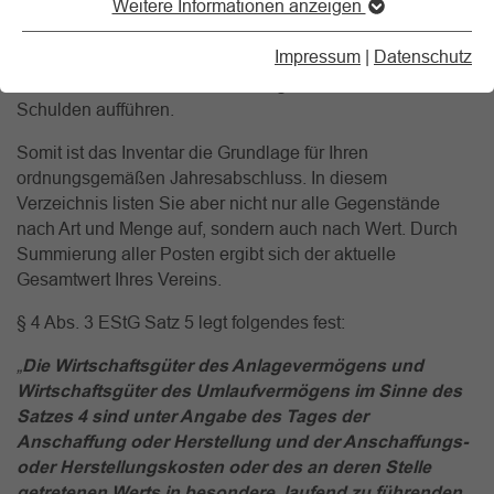
Weitere Informationen anzeigen
Vereine einmal im Jahr durchführen. Dabei sollte man,
messen, oder wiegen und alle materiellen
Impressum
|
Datenschutz
Vermögensgegenstände aufführen, sowohl Sach-, Anlage-,
Umlauf- und immaterielles Vermögen als auch alle
Schulden aufführen.
Somit ist das Inventar die Grundlage für Ihren
ordnungsgemäßen Jahresabschluss. In diesem
Verzeichnis listen Sie aber nicht nur alle Gegenstände
nach Art und Menge auf, sondern auch nach Wert. Durch
Summierung aller Posten ergibt sich der aktuelle
Gesamtwert Ihres Vereins.
§ 4 Abs. 3 EStG Satz 5 legt folgendes fest:
„
Die Wirtschaftsgüter des Anlagevermögens und
Wirtschaftsgüter des Umlaufvermögens im Sinne des
Satzes 4 sind unter Angabe des Tages der
Anschaffung oder Herstellung und der Anschaffungs-
oder Herstellungskosten oder des an deren Stelle
getretenen Werts in besondere, laufend zu führenden