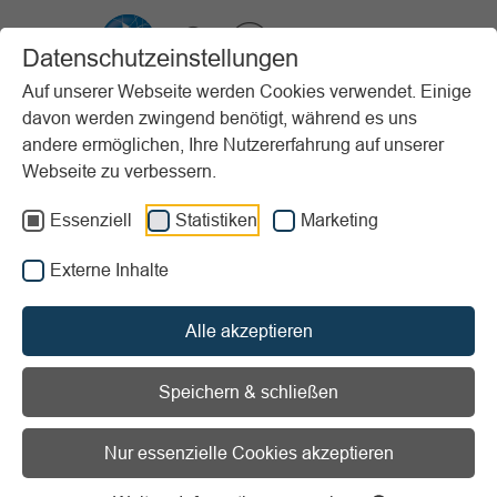
VIBSS.DE
Datenschutzeinstellungen
Auf unserer Webseite werden Cookies verwendet. Einige
davon werden zwingend benötigt, während es uns
Startseite
Vereinsmanagement
Steuern & Finanzen
andere ermöglichen, Ihre Nutzererfahrung auf unserer
Gemeinnützigkeit
Grundlagen
Webseite zu verbessern.
Voraussetzungen der Gemeinnützigkeit
Essenziell
Statistiken
Marketing
Vorlesen
Informationen zum Readspeaker öffnen
Externe Inhalte
Voraussetzungen der
Alle akzeptieren
Gemeinnützigkeit
Speichern & schließen
Die Voraussetzungen der Gemeinnützigkeit sind in der
Abgabenordnung geregelt. Gemeinnützig im Sinne der AO
Nur essenzielle Cookies akzeptieren
ist, wenn folgende Kriterien gemäß §§ 52 ff. AO erfüllt
werden. Dazu gehören: