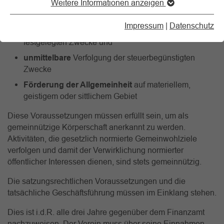
Weitere Informationen anzeigen
selbstlose
Förderung Satzungszwecke
Impressum
|
Datenschutz
ausschließliche
Förderung der in der Satzung
festgelegten Zwecke und
unmittelbare
Verfolgung der steuerbegünstigten
Zwecke
Förderung der Allgemeinheit
auf materiellem,
geistigem oder sittlichem Gebiet
Diese Voraussetzungen müssen erfüllt sein, um als
gemeinnützige Körperschaft anerkannt zu werden.
Aktivitäten, die gesetzlich normierte Gemeinwohlziele
verfolgen und damit der Verwirklichung normierter
öffentlicher Interessen dienen, sind stets gemeinnützig.
Die satzungsrechtlichen Voraussetzungen und die
tatsächliche Geschäftsführung müssen im Einklang stehen.
Dies ist i.d.R. alle drei Jahre gegenüber dem Finanzamt
nachzuweisen. Der Verein muss über seine Einnahmen