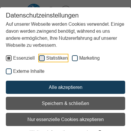
VIBSS.DE
Datenschutzeinstellungen
Auf unserer Webseite werden Cookies verwendet. Einige
davon werden zwingend benötigt, während es uns
Startseite
Vereinsmanagement
Steuern & Finanzen
Buchführung
andere ermöglichen, Ihre Nutzererfahrung auf unserer
Grundlagen
Finanzbuchführung/Finanzbuchhaltung
Webseite zu verbessern.
Vorlesen
Informationen zum Readspeaker öffnen
Essenziell
Statistiken
Marketing
Externe Inhalte
Finanzbuchführung/Finanzbuc
Alle akzeptieren
Die Begriffe Buchführung und Buchhaltung werden häufig
synonym verwendet, da in den meisten Gesetzen der
Speichern & schließen
Begriff „Buchführung“ verwendet wird. In früheren Jahren
zeichnete man diese Geschäftsvorfälle in Büchern auf,
daher der Begriff „Buchführung“. Mit Buchhaltung wird
Nur essenzielle Cookies akzeptieren
lediglich die institutionelle Einrichtung