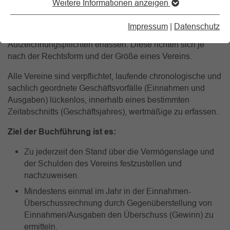
(Organisationseinheit) des Vereins bezeichnet, in der die
Weitere Informationen anzeigen
Buchführung durchgeführt wird.
Impressum
|
Datenschutz
Der Gesetzgeber hat eine Reihe von Buchführungs- und
Aufzeichnungspflichten erlassen. Diese richten sich je
nach der Rechtsform und der Größe eines Vereins.
Alle Vereine sind verpflichtet, laufende chronologische und
sachlich geordnete Geschäftsvorfälle (Einnahmen und
Ausgaben) lückenlos, innerhalb eines bestimmten
Zeitabschnitts (Geschäftsjahres), wertmäßige zu erfassen.
Ziel der Buchführung ist es:
Zu jederzeit den Stand über die Vermögenslage und
der Schulden des Vereins festzustellen und
nachzuweisen.
Mindestens einmal im Jahr in der Einnahmen-
Überschussrechnung durch Gegenüberstellung von
Einnahmen/Ausgaben den Überschuss (Gewinn) zu
ermitteln.