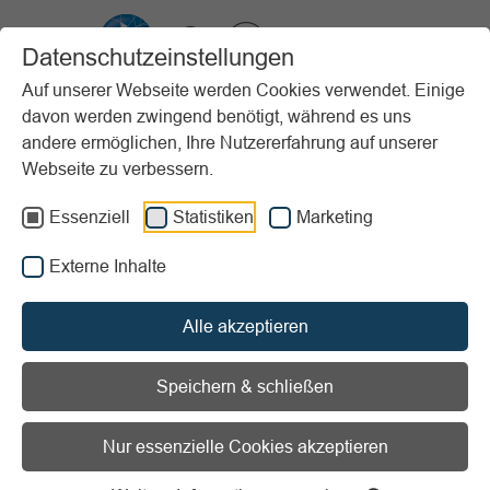
VIBSS.DE
Datenschutzeinstellungen
Auf unserer Webseite werden Cookies verwendet. Einige
davon werden zwingend benötigt, während es uns
Startseite
Vereinsmanagement
Steuern & Finanzen
Buchführung
andere ermöglichen, Ihre Nutzererfahrung auf unserer
Grundlagen
Webseite zu verbessern.
Vorlesen
Informationen zum Readspeaker öffnen
Essenziell
Statistiken
Marketing
Externe Inhalte
Grundlagen
Alle akzeptieren
Speichern & schließen
Aufgaben der Buchführung
Nur essenzielle Cookies akzeptieren
Welche Aufgaben hat die Buchführung im
Sportverein? Überblick über Pflichten,