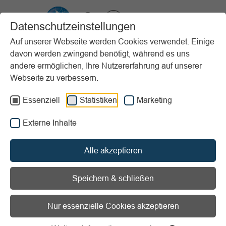
VIBSS.DE
Datenschutzeinstellungen
Auf unserer Webseite werden Cookies verwendet. Einige
davon werden zwingend benötigt, während es uns
Startseite
Vereinsmanagement
Steuern & Finanzen
andere ermöglichen, Ihre Nutzererfahrung auf unserer
Steuerliche Tätigkeitsbereiche
Der Zweckbetrieb
Webseite zu verbessern.
Die Zweckbetriebe
Essenziell
Statistiken
Marketing
Vorlesen
Informationen zum Readspeaker öffnen
Externe Inhalte
Die Zweckbetriebe
Alle akzeptieren
Ein wirtschaftlicher Geschäftsbetrieb, mit dem die
Speichern & schließen
satzungsmäßigen Zwecke eines Sportvereins unmittelbar
verwirklicht werden, ist als sogenannter Zweckbetrieb des
Sportvereins steuerlich begünstigt.
Nur essenzielle Cookies akzeptieren
Überschüsse aus Zweckbetrieben sind von der