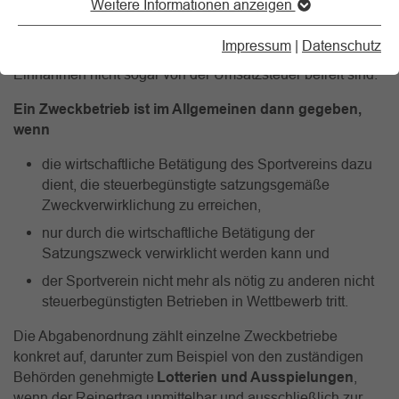
Weitere Informationen anzeigen
Körperschaftsteuer und der Gewerbesteuer befreit. In der
Umsatzsteuer kann unter bestimmten Voraussetzungen der
Impressum
|
Datenschutz
ermäßigte Steuersatz zur Anwendung kommen, wenn die
Einnahmen nicht sogar von der Umsatzsteuer befreit sind.
Ein Zweckbetrieb ist im Allgemeinen dann gegeben,
wenn
die wirtschaftliche Betätigung des Sportvereins dazu
dient, die steuerbegünstigte satzungsgemäße
Zweckverwirklichung zu erreichen,
nur durch die wirtschaftliche Betätigung der
Satzungszweck verwirklicht werden kann und
der Sportverein nicht mehr als nötig zu anderen nicht
steuerbegünstigten Betrieben in Wettbewerb tritt.
Die Abgabenordnung zählt einzelne Zweckbetriebe
konkret auf, darunter zum Beispiel von den zuständigen
Behörden genehmigte
Lotterien und Ausspielungen
,
wenn der Reinertrag unmittelbar und ausschließlich zur