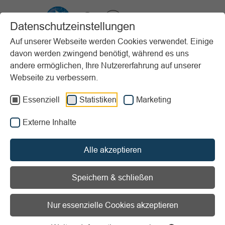
VIBSS.DE
Datenschutzeinstellungen
Auf unserer Webseite werden Cookies verwendet. Einige
davon werden zwingend benötigt, während es uns
Startseite
Vereinsmanagement
Steuern & Finanzen
Buchführung
andere ermöglichen, Ihre Nutzererfahrung auf unserer
Die Buchführung
Webseite zu verbessern.
Buchführungssysteme und Formen der Buchführung
Essenziell
Statistiken
Marketing
Vorlesen
Informationen zum Readspeaker öffnen
Externe Inhalte
Buchführungssysteme und
Alle akzeptieren
Formen der Buchführung
Speichern & schließen
Als Buchführungssysteme werden bezeichnet:
Nur essenzielle Cookies akzeptieren
Einfache Buchführung und
Doppelte Buchführung