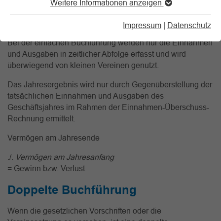
Weitere Informationen anzeigen
Einfache Buchführung
Impressum
|
Datenschutz
Bei der einfachen Buchführung werden nur die Einnahmen
und Ausgaben in zeitlicher Abfolge erfasst und wird
überwiegend von kleinen Vereinen genutzt.
Das Jahresergebnis wird nur durch Gegenüberstellung der
tatsächlichen Einnahmen und Ausgaben des
Geschäftsjahres im Rahmen der Einnahmen-Überschuss-
Rechnung ermittelt.
Vermögen am Jahresende
./.
Vermögen am Jahresanfang
= Gewinn bzw. Verlust
Doppelte Buchführung
Wenn die gesetzlichen Vorschriften oder die