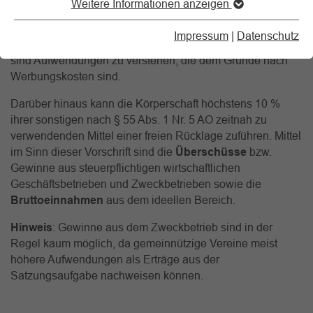
Weitere Informationen anzeigen
Der freien Rücklage darf jährlich höchstens ein Drittel des
Überschusses der Einnahmen über die Ausgaben aus der
Impressum
|
Datenschutz
Vermögensverwaltung zugeführt werden. Unter Ausgaben
sind Aufwendungen zu verstehen, die dem Grunde nach
Werbungskosten sind.
Darüber hinaus kann die Körperschaft höchstens 10 %
ihrer sonstigen nach § 55 Abs. 1 Nr. 5 AO zeitnah zu
verwendenden Mittel einer freien Rücklage zuführen. Mittel
im Sinn dieser Vorschrift sind die
Überschüsse
bzw.
Gewinne aus steuerpflichtigen wirtschaftlichen
Geschäftsbetrieben und Zweckbetrieben sowie die
Bruttoeinnahmen
aus dem ideellen Bereich.
Hinweis
: Gewinne aus dem Zweckbetrieb sind in der
Regel kaum möglich, da gemeinnützige Vereine meist
höhere Aufwendungen als Erträge aus der
Satzungsaufgabe nachweisen können.