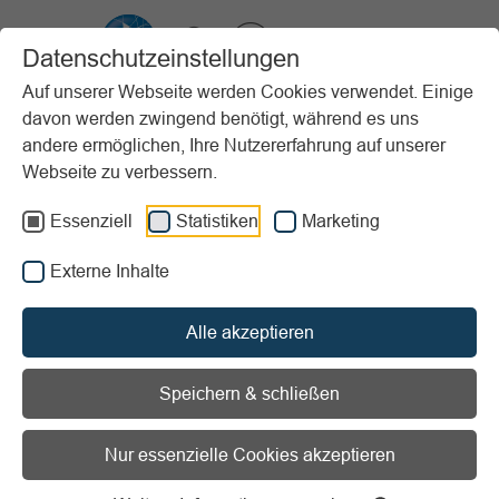
VIBSS.DE
Datenschutzeinstellungen
Auf unserer Webseite werden Cookies verwendet. Einige
davon werden zwingend benötigt, während es uns
Startseite
Vereinsmanagement
Steuern & Finanzen
andere ermöglichen, Ihre Nutzererfahrung auf unserer
Gemeinnützigkeit
Rücklagen
Freie Rücklage
Webseite zu verbessern.
Vorlesen
Informationen zum Readspeaker öffnen
Essenziell
Statistiken
Marketing
Externe Inhalte
Die freie Rücklage
Alle akzeptieren
Die Bildung dieser Rücklagen ist weder betragsmäßig
noch zeitlich begrenzt. Obergrenzen gibt es nur für die
Speichern & schließen
jährliche Aufstockung der Rücklagen, die sich auf die
Einnahmen bzw. Überschüsse beziehen. Freie Rücklagen
ermöglichen es den gemeinnützigen Vereinen, ihre
Nur essenzielle Cookies akzeptieren
Kapitaldecke zu stärken und Vermögen aufzubauen.