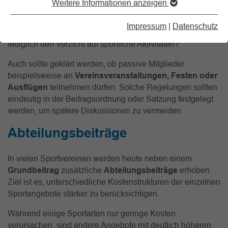
Weitere Informationen anzeigen
Wie „passiv“ ist ein passives Mitglied tatsächlich? Handelt
es sich um eine rein
fördernde Mitgliedschaft ohne
Impressum
|
Datenschutz
Teilnahme am Sportbetrieb
, oder umfasst die Passivität
lediglich den Verzicht auf sportliche Aktivitäten?
Auch sollte geklärt werden, ob passive Mitglieder
beispielsweise an
Vereinsveranstaltungen, Festen oder
Ausflügen
teilnehmen dürfen. Solche Regelungen sollten
eindeutig in der Beitragsordnung oder Satzung festgelegt
werden, um spätere Diskussionen zu vermeiden.
Abteilungsbeiträge
In vielen Sportvereinen werden heute neben einem
Grundbeitrag
zusätzliche
Abteilungsbeiträge
erhoben.
Ziel ist es, unterschiedliche Kostenstrukturen der einzelnen
Sportangebote stärker zu berücksichtigen.
Während einige Sportarten nur geringe Kosten
verursachen, sind andere Angebote mit deutlich höheren