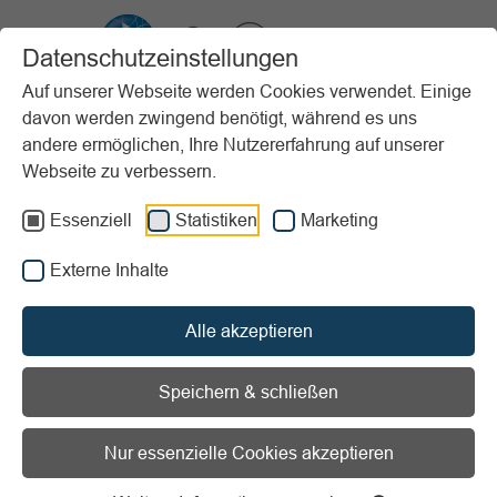
VIBSS.DE
Datenschutzeinstellungen
Auf unserer Webseite werden Cookies verwendet. Einige
davon werden zwingend benötigt, während es uns
Startseite
Vereinsmanagement
Steuern & Finanzen
andere ermöglichen, Ihre Nutzererfahrung auf unserer
Beitragsgestaltung
Beitragsformen
Webseite zu verbessern.
Vorlesen
Informationen zum Readspeaker öffnen
Essenziell
Statistiken
Marketing
Externe Inhalte
Beitragsformen
Alle akzeptieren
Die klassischen Beitragsformen in Sportvereinen sind der
Mitgliedsbeitrag für aktive Mitglieder
und ein
ermäßigter
Speichern & schließen
Beitrag für passive Mitglieder
. Der Beitrag für aktive
Mitglieder stellt dabei in der Regel den Standardfall dar.
Nur essenzielle Cookies akzeptieren
Bereits beim Beitrag für passive Mitglieder stellen sich
jedoch einige grundlegende Fragen: