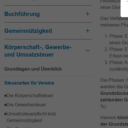
Festsetzung d
neue Grundst
Buchführung
Das Verfahren
mehreren Ph
Gemeinnützigkeit
Phase: E
eines Gr
Körperschaft-, Gewerbe-
Phase: E
und Umsatzsteuer
Erlass e
Phase: A
Grundlagen und Überblick
zuständi
Die Phasen 1 
Steuerarten für Vereine
werden die G
Grundstückse
Die Körperschaftsteuer
zahlenden Gr
Die Gewerbesteuer
%).
Umsatzsteuerpflicht trotz
Hiervon
könn
Gemeinnützigkeit
der Grundsteu