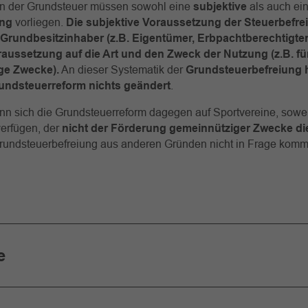
n der Grundsteuer müssen sowohl eine
subjektive
als auch ei
ung
vorliegen.
Die subjektive Voraussetzung der Steuerbefre
 Grundbesitzinhaber (z.B. Eigentümer, Erbpachtberechtigten
raussetzung auf die Art und den Zweck der Nutzung (z.B. fü
ge Zwecke).
An dieser Systematik der
Grundsteuerbefreiung h
undsteuerreform nichts geändert
.
n sich die Grundsteuerreform dagegen auf Sportvereine, sowei
erfügen, der
nicht der Förderung gemeinnütziger Zwecke di
rundsteuerbefreiung aus anderen Gründen nicht in Frage komm
e