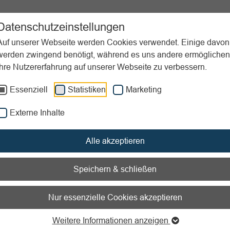
ortpraxis
Unterstützung
Aktuelles
Downloads
Datenschutzeinstellungen
Auf unserer Webseite werden Cookies verwendet. Einige davon
werden zwingend benötigt, während es uns andere ermöglichen
Ihre Nutzererfahrung auf unserer Webseite zu verbessern.
chaft-, Gewerbe- und Umsatzsteuer
Steuerarten für Vereine
Die 
Essenziell
Statistiken
Marketing
nen zum Readspeaker öffnen
Externe Inhalte
uswirkungen der
Alle akzeptieren
steuerreform auf Sportve
Speichern & schließen
rfassungsgericht hatte 2018 die Systematik der
Grundsteuer f
Nur essenzielle Cookies akzeptieren
widrig
erklärt. Daraufhin wurde eine Neuregelung zur Grundste
rderlich. Das Verfahren der Neuregelung einschließlich der B
Weitere Informationen anzeigen