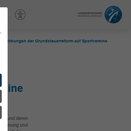
,
Auswirkungen der Grundsteuerreform auf Sportvereine
reine
ür
uer und deren
erechnung und