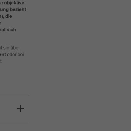
ne
objektive
iung bezieht
), die
r
at sich
t sie über
ent
oder bei
t.