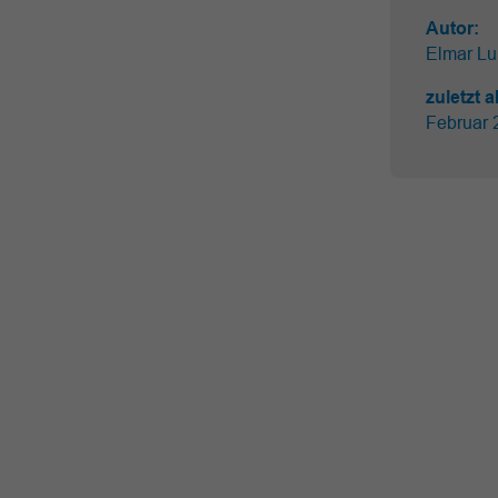
Autor:
Elmar L
zuletzt a
Februar 