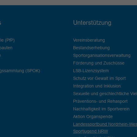
s
Unterstützung
le (PfP)
Vereinsberatung
bauten
Bestandserhebung
e
Sportorganisationsverwaltung
Förderung und Zuschüsse
ngssammlung (SPOK)
LSB-Lizenzsystem
Schutz vor Gewalt im Sport
Integration und Inklusion
Sexuelle und geschlechtliche Viel
Präventions- und Rehasport
Nachhaltigkeit im Sportverein
Aktion Organspende
Landessportbund Nordrhein-West
Sportjugend NRW