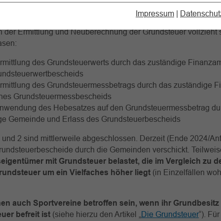
er Grundlagen ist mittlerweile abgeschlossen. Ab dem 01.01.20
euer gelten.
Impressum
|
Datenschut
 der Ermittlung und Neuberechnung der Grundsteuer vollzieht s
asen:
rmittlung des Grundsteuerwerts durch das zuständige Finanzam
undsteuerwertbescheids
rmittlung des Grundsteuermessbetrags durch das zuständige 
ines Grundsteuermessbescheids
nwendung des Hebesatzes auf den Grundsteuermessbetrag dur
ge Gemeinde und Erlass des Grundsteuerbescheids
und 2 sind mittlerweile abgeschlossen. Derzeit (Ende 2024/An
rundsteuerbescheide durch die Gemeinden verschickt. Teilweis
igentümer mit Grundsteuer belastet, die im Vergleich zu de
undsteuer um ein Vielfaches höher liegt
(in Einzelfällen woh
en auch Sportvereine betroffen sein, wenn ihr Grundbesitz
er befreit ist
(siehe hierzu den Artikel „
Die Grundsteuer
“). Für