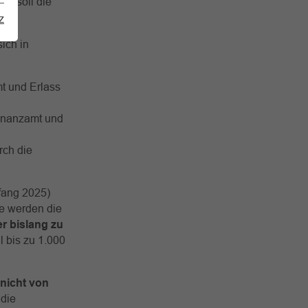
25 soll die
z
ich in
t und Erlass
Finanzamt und
ch die
fang 2025)
e werden die
r bislang zu
l bis zu 1.000
 nicht von
 die