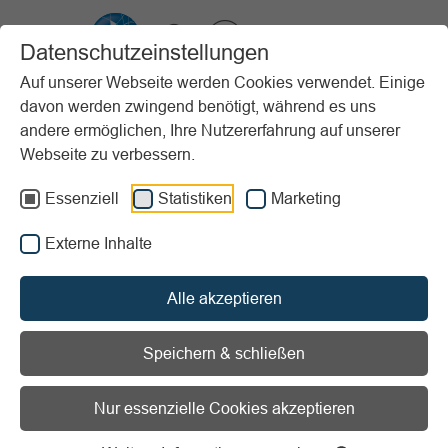
VIBSS.DE
Datenschutzeinstellungen
Auf unserer Webseite werden Cookies verwendet. Einige
davon werden zwingend benötigt, während es uns
Startseite
Vereinsmanagement
Steuern & Finanzen
Buchführung
andere ermöglichen, Ihre Nutzererfahrung auf unserer
Die Inventur
Webseite zu verbessern.
Vorlesen
Informationen zum Readspeaker öffnen
Essenziell
Statistiken
Marketing
Externe Inhalte
Die Inventur
Alle akzeptieren
Speichern & schließen
Inventar
Nur essenzielle Cookies akzeptieren
Was dazugehört, wie es erstellt wird und warum
es für Inventur, Buchführung und steuerliche