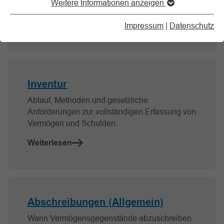
Weitere Informationen anzeigen
Nachweise wichtig ist.
Weiterlesen
Impressum
|
Datenschutz
Inventur
Ablauf, Methoden und gesetzliche
Anforderungen zur vollständigen Erfassung von
Vermögen und Schulden.
Weiterlesen
Abschreibungen (Allgemein)
Wann Vermögensgegenstände abzuschreiben