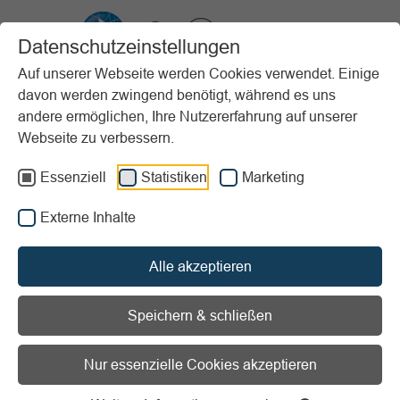
VIBSS.DE
Datenschutzeinstellungen
Auf unserer Webseite werden Cookies verwendet. Einige
davon werden zwingend benötigt, während es uns
Startseite
News
Überarbeitete Mustersatzung
andere ermöglichen, Ihre Nutzererfahrung auf unserer
Webseite zu verbessern.
Vorlesen
Informationen zum Readspeaker öffnen
Essenziell
Statistiken
Marketing
Überarbeitete Mustersatzung
Externe Inhalte
18.06.2026
Alle akzeptieren
Die Mustersatzung wurde aktualisiert. Neben
redaktionellen Klarstellungen betreffen die Änderungen
Speichern & schließen
unter anderem die gemeinnützigkeitsrechtliche Einordnung
von E-Sport, den Schutz vor Gewalt, das vereinsinterne
Nur essenzielle Cookies akzeptieren
Beschwerderecht, Delegiertenregelungen sowie die
Haftungsbeschränkung ab dem 01.01.2026. Sportvereine