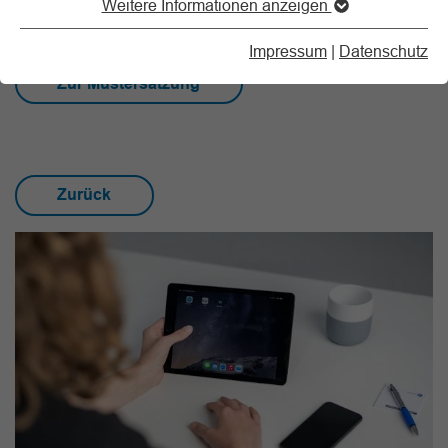
Weitere Informationen anzeigen
sollten prüfen, ob ihre Satzung noch auf dem aktuellen
Stand ist.
Impressum
|
Datenschutz
Zur Mustersatzung
Zurück