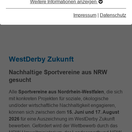
Weitere Informationen anzeigen
Impressum
|
Datenschutz
WestDerby Zukunft
Nachhaltige Sportvereine aus NRW
gesucht
Alle
Sportvereine aus Nordrhein-Westfalen
, die sich
mit konkreten Projekten für soziale, ökologische
und/oder wirtschaftliche Nachhaltigkeit engagieren,
können sich zwischen dem
15. Juni und 17. August
2026
für eine Auszeichnung im WestDerby Zukunft
bewerben. Gefördert wird der Wettbewerb durch das