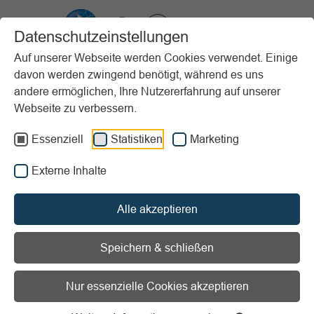
VIBSS.DE
Datenschutzeinstellungen
Auf unserer Webseite werden Cookies verwendet. Einige
davon werden zwingend benötigt, während es uns
Startseite
Unterstützung
Nachhaltigkeit im Sportverein
andere ermöglichen, Ihre Nutzererfahrung auf unserer
Best Practice Beispiele
Komm mit dem Rad
Webseite zu verbessern.
Vorlesen
Informationen zum Readspeaker öffnen
Essenziell
Statistiken
Marketing
Externe Inhalte
Mitgliederzahl:
Bis 500
Projektart:
Mobilität
Alle akzeptieren
Komm mit dem Rad
Speichern & schließen
Ziel: Klimafreundliche Anreise zu
Nur essenzielle Cookies akzeptieren
Training, Heim- und