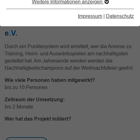
Weitere Informationen anzeigen
Auswärtsspielen
Impressum
|
Datenschutz
Verein: TTG Unterfeldhaus-Millrath
e.V.
Durch ein Punktesystem wird ermittelt, wer die Anreise zu
Training, Heim- und Auswärtsspielen am nachhaltigsten
gestaltet hat. Am Jahresende werden werden die
Nachhaltigkeitschampions auf der Weihnachtsfeier geehrt.
Wie viele Personen haben mitgewirkt?
bis zu 10 Personen
Zeitraum der Umsetzung:
bis 2 Monate
Wer hat das Projekt initiiert?