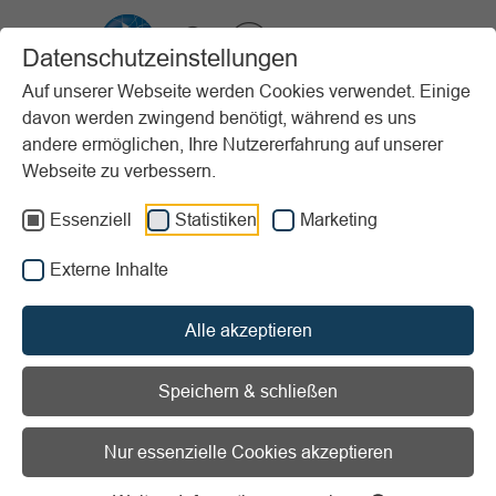
VIBSS.DE
Datenschutzeinstellungen
Auf unserer Webseite werden Cookies verwendet. Einige
davon werden zwingend benötigt, während es uns
Startseite
Unterstützung
Nachhaltigkeit im Sportverein
andere ermöglichen, Ihre Nutzererfahrung auf unserer
Best Practice Beispiele
RuhrCleanUp
Webseite zu verbessern.
Vorlesen
Informationen zum Readspeaker öffnen
Essenziell
Statistiken
Marketing
Externe Inhalte
Mitgliederzahl:
Bis 500
Projektart:
Abfallmanagement
Alle akzeptieren
RuhrCleanUp
Speichern & schließen
Ziel: Müllsammelaktion mit dem
Nur essenzielle Cookies akzeptieren
Kanu