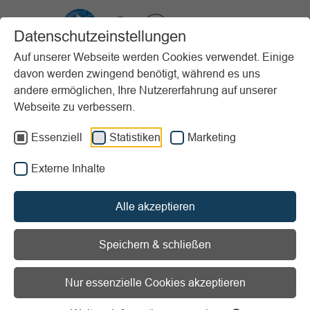
VIBSS.DE
Datenschutzeinstellungen
Auf unserer Webseite werden Cookies verwendet. Einige
davon werden zwingend benötigt, während es uns
Startseite
Unterstützung
Nachhaltigkeit im Sportverein
andere ermöglichen, Ihre Nutzererfahrung auf unserer
Best Practice Beispiele
Taschen aus alten Segeln
Webseite zu verbessern.
Vorlesen
Informationen zum Readspeaker öffnen
Essenziell
Statistiken
Marketing
Externe Inhalte
Mitgliederzahl:
Bis 500
Projektart:
Konsum / Abfallmanagement
Alle akzeptieren
Speichern & schließen
Taschen aus alten Segeln
Nur essenzielle Cookies akzeptieren
Ziel: Upcycling von