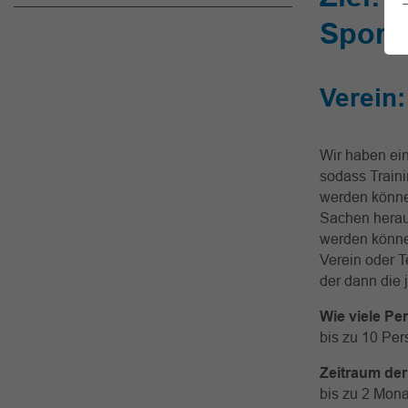
Sport
Verein
Wir haben ein
sodass Traini
werden könne
Sachen herau
werden können
Verein oder T
der dann die 
Wie viele Pe
bis zu 10 Pe
Zeitraum de
bis zu 2 Mon