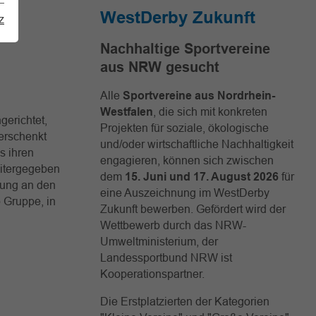
WestDerby Zukunft
z
Nachhaltige Sportvereine
aus NRW gesucht
Alle
Sportvereine aus Nordrhein-
Westfalen
, die sich mit konkreten
gerichtet,
Projekten für soziale, ökologische
erschenkt
und/oder wirtschaftliche Nachhaltigkeit
s ihren
engagieren, können sich zwischen
eitergegeben
dem
15. Juni und 17. August 2026
für
dung an den
eine Auszeichnung im WestDerby
 Gruppe, in
Zukunft bewerben. Gefördert wird der
Wettbewerb durch das NRW-
Umweltministerium, der
Landessportbund NRW ist
Kooperationspartner.
Die Erstplatzierten der Kategorien