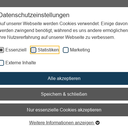
ortpraxis
Unterstützung
Aktuelles
Downloads
Datenschutzeinstellungen
Auf unserer Webseite werden Cookies verwendet. Einige davon
werden zwingend benötigt, während es uns andere ermöglichen
Ihre Nutzererfahrung auf unserer Webseite zu verbessern.
Practice Beispiele
Tauschbörse
Essenziell
Statistiken
Marketing
nen zum Readspeaker öffnen
Externe Inhalte
hl:
Bis 500
Projektart:
Konsum
Alle akzeptieren
Speichern & schließen
chbörse
Nur essenzielle Cookies akzeptieren
Weitere Informationen anzeigen
Tauschbörse für gebrauchte