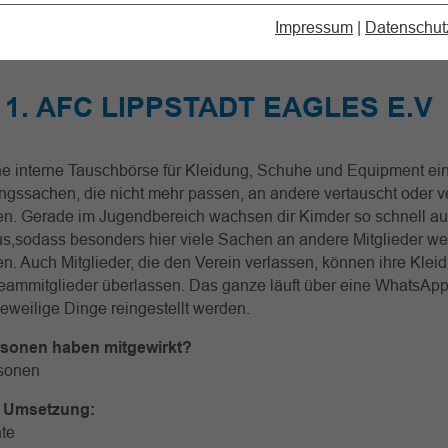
bekleidung
Impressum
|
Datenschut
: 1. AFC LIPPSTADT EAGLES E.V
e interne Tauschbörse für Kleidung, Schuhe und Equipment ein
ngssachen, die nicht mehr passen, an andere vertauscht oder v
n. Gerade im Jugendbereich wachsen dir Kimder so schnell au
s,sodass besonders hier viele Sachen an andere Mitglieder w
. Auch Mitglieder, die den Verein verlassen, können ihre Klei
eammitglieder überlassen. Das ganze läuft über eine WhatsApp
jeweilige Dinge reingestellt werden.
rsonen haben mitgewirkt?
rsonen
r Umsetzung:
ate