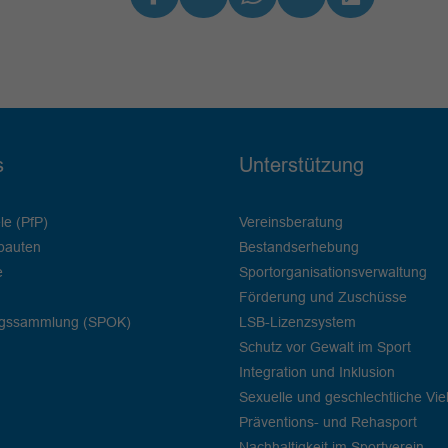
s
Unterstützung
le (PfP)
Vereinsberatung
bauten
Bestandserhebung
e
Sportorganisationsverwaltung
Förderung und Zuschüsse
ngssammlung (SPOK)
LSB-Lizenzsystem
Schutz vor Gewalt im Sport
Integration und Inklusion
Sexuelle und geschlechtliche Viel
Präventions- und Rehasport
Nachhaltigkeit im Sportverein