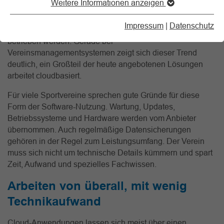
Weitere Informationen anzeigen
Software im Vereinswesen stark etabliert. Gemeint sind
Anwendungen, die nicht auf dem eigenen Rechner
Impressum
|
Datenschutz
installiert werden, sondern auf Servern externer Anbieter
betrieben werden. Gerade bei
Vereinsmanagementsystemen zeigt sich dieser Trend
deutlich, ein Großteil der heute angebotenen Lösungen
arbeitet cloudbasiert.
Für viele Sportvereine sprechen gute Gründe für diese
Form der Software-Nutzung. Wartung, Updates,
Betriebssysteme und Hardware werden vom Anbieter
übernommen. Auch regelmäßige Datensicherungen
gehören in der Regel zum Leistungsumfang. Der Verein
muss sich nicht um technische Details kümmern und spart
Zeit, Aufwand und spezielles Fachwissen.
Arbeiten von überall, mit wenig
Technikaufwand
Cloud-Anwendungen lassen sich meist über einen