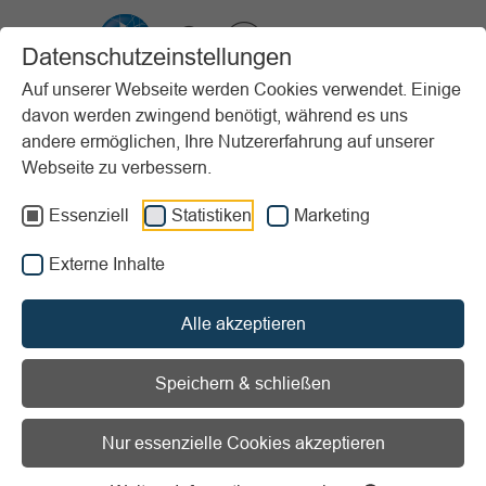
VIBSS.DE
Datenschutzeinstellungen
Auf unserer Webseite werden Cookies verwendet. Einige
davon werden zwingend benötigt, während es uns
Startseite
Vereinsmanagement
Digitalisierung
andere ermöglichen, Ihre Nutzererfahrung auf unserer
Grundlagen der Digitalisierung
cloud vs lokal
Webseite zu verbessern.
Vorlesen
Informationen zum Readspeaker öffnen
Essenziell
Statistiken
Marketing
Externe Inhalte
Cloud oder lokal installierte
Software
Alle akzeptieren
Eine strategische Entscheidung
Speichern & schließen
für Ihren Sportverein
Nur essenzielle Cookies akzeptieren
In den vergangenen Jahren hat sich cloudbasierte