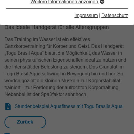
Weitere Informationen anzeigen
06.02.2026
Impressum
|
Datenschutz
Das ideale Handgerät für alle Altersgruppen
Das Training im Wasser ist ein effektives
Ganzkörpertraining für Körper und Geist. Das Handgerät
„Togu Brasil Aqua“ bietet die Möglichkeit, das Wasser in
seinen physikalischen Eigenschaften ideal zu nutzen und
die Intensität der Belastung zu steigern. Das Granulat im
Togu Brasil Aqua schwingt in Bewegung hin und her. So
werden gezielt die kleinen Muskeln zur Körperstabilität
trainiert – zur Förderung der aufrechten Körperhaltung.
Nebenbei ist der Spaßfaktor sehr hoch.
Stundenbeispiel Aquafitness mit Togu Brasils Aqua
Zurück