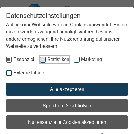
VIBSS.DE
Datenschutzeinstellungen
Auf unserer Webseite werden Cookies verwendet. Einige
davon werden zwingend benötigt, während es uns
Startseite
Sportpraxis
Stundenbeispiele (PfP)
Erwachsene
andere ermöglichen, Ihre Nutzererfahrung auf unserer
Aquafitness mit Togu Brasils Aqua
Webseite zu verbessern.
Vorlesen
Informationen zum Readspeaker öffnen
Essenziell
Statistiken
Marketing
Externe Inhalte
Erscheinungsjahr:
2018
Sportart:
Wassergymnastik/Aquafitness
Alle akzeptieren
Material:
Wassergymn. Poolnudeln/Schwimmbretter u.ä.
Ort:
Schwimmbecken (ca. 1,20 m Wassertiefe)
Speichern & schließen
Aquafitness mit Togu Brasils
Nur essenzielle Cookies akzeptieren
Aqua