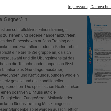
Impressum
|
Datenschut
e Gegner/-in
st ein sehr effektives Fitnesstraining –
ng zu stehen und gegeneinander anzutreten,
sich das Fitnessboxen auf das Training der
hniken und zwar alleine oder in Partnerarbeit.
spricht eine breite Zielgruppe an, da sich
ungsauswahl und die Übungsintensität das
abel an die Teilnehmenden anpassen lässt.
mbination aus Grundlagenausdauer,
ewegungen und Kräftigungsübungen wird ein
sreiz gesetzt und alle konditionellen
angesprochen. Die spezifischen Boxtechniken
inen positiven Einfluss auf die
 Fähigkeiten. Zur größeren Motivation der
 kann für das Training Musik eingesetzt
iesem Stundenbeispiel werden ausschließlich