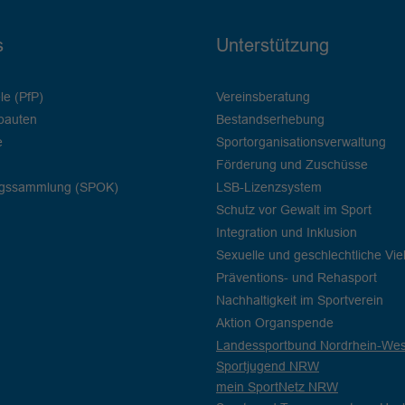
s
Unterstützung
le (PfP)
Vereinsberatung
bauten
Bestandserhebung
e
Sportorganisationsverwaltung
Förderung und Zuschüsse
ngssammlung (SPOK)
LSB-Lizenzsystem
Schutz vor Gewalt im Sport
Integration und Inklusion
Sexuelle und geschlechtliche Viel
Präventions- und Rehasport
Nachhaltigkeit im Sportverein
Aktion Organspende
Landessportbund Nordrhein-West
Sportjugend NRW
mein SportNetz NRW