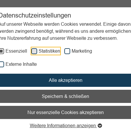
ortpraxis
Unterstützung
Aktuelles
Downloads
Datenschutzeinstellungen
Auf unserer Webseite werden Cookies verwendet. Einige davon
werden zwingend benötigt, während es uns andere ermöglichen
Ihre Nutzererfahrung auf unserer Webseite zu verbessern.
Fitnessboxen
Essenziell
Statistiken
Marketing
nen zum Readspeaker öffnen
Externe Inhalte
gsjahr:
2019
Alle akzeptieren
/Intention:
Ausdauer / Jugendliche/ junge Erwachsene / Koordin
nesstraining / Specials
Material:
Gymnastikmatte / Musik
Speichern & schließen
ikraum / Sporthalle
Nur essenzielle Cookies akzeptieren
ssboxen
Weitere Informationen anzeigen