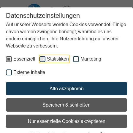
VIBSS.DE
Datenschutzeinstellungen
Auf unserer Webseite werden Cookies verwendet. Einige
davon werden zwingend benötigt, während es uns
Startseite
Sportpraxis
Stundenbeispiele (PfP)
Erwachsene
andere ermöglichen, Ihre Nutzererfahrung auf unserer
Nordic Walking – Ab nach Draußen
Webseite zu verbessern.
Vorlesen
Informationen zum Readspeaker öffnen
Essenziell
Statistiken
Marketing
Externe Inhalte
Erscheinungsjahr:
2021
Stundenziel/Intention:
Ausdauer
Alle akzeptieren
Sportart:
Prävention/Gesundheitssport / Specials
Material:
Stoppuhr / Turn- und Sportgeräte
Speichern & schließen
Ort:
Draußen
Nur essenzielle Cookies akzeptieren
Nordic Walking – Ab nach