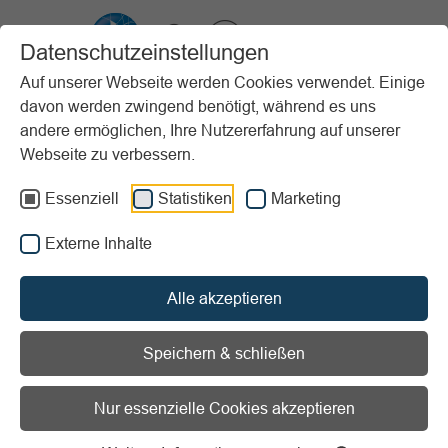
VIBSS.DE
Datenschutzeinstellungen
Auf unserer Webseite werden Cookies verwendet. Einige
davon werden zwingend benötigt, während es uns
Startseite
Sportpraxis
Stundenbeispiele (PfP)
Erwachsene
andere ermöglichen, Ihre Nutzererfahrung auf unserer
Spiele zum Kennenlernen in größeren Gruppen
Webseite zu verbessern.
Vorlesen
Informationen zum Readspeaker öffnen
Essenziell
Statistiken
Marketing
Externe Inhalte
Erscheinungsjahr:
2024
Stundenziel/Intention:
Ausdauer / Jugendliche/ junge
Alle akzeptieren
Erwachsene / Koordination
Sportart:
Prävention/Gesundheitssport / Rehabilitation /
Speichern & schließen
Specials / Sportspiele
Material:
Ball/Tennisball/Softball / Turn- und Sportgeräte
Nur essenzielle Cookies akzeptieren
Ort:
Draußen / Sporthalle