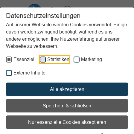
VIBSS.DE
Datenschutzeinstellungen
Auf unserer Webseite werden Cookies verwendet. Einige
davon werden zwingend benötigt, während es uns
Startseite
Sportpraxis
Stundenbeispiele (PfP)
Erwachsene
andere ermöglichen, Ihre Nutzererfahrung auf unserer
Volle Kraft durch die Koordinationsleiter
Webseite zu verbessern.
Vorlesen
Informationen zum Readspeaker öffnen
Essenziell
Statistiken
Marketing
Externe Inhalte
Erscheinungsjahr:
2023
Stundenziel/Intention:
Ausdauer / Jugendliche/ junge
Alle akzeptieren
Erwachsene / Koordination
Sportart:
Fitnesstraining / Specials
Speichern & schließen
Material:
Turn- und Sportgeräte
Ort:
Sporthalle
Nur essenzielle Cookies akzeptieren
Volle Kraft durch die