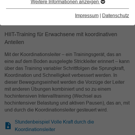
Weitere Informationen anzeigen
Koordinationsleiter
Impressum
|
Datenschutz
10.02.2026
HIIT-Training für Erwachsene mit koordinativen
Anteilen
Mit der Koordinationsleiter – ein Trainingsgerät, das an
eine auf dem Boden ausgelegte Strickleiter erinnert – kann
über das Training variabler Schrittfolgen die Sprungkraft,
Koordination und Schnelligkeit verbessert werden. In
dieser Bewegungseinheit werden die Vorzüge der Leiter
mit anderen Übungen kombiniert und so zu einem
hochintensiven Intervalltraining (Wechsel aus
hochintensiver Belastung und aktiven Pausen), das an, mit
und durch die Koordinationsleiter gesteuert wird.
Stundenbeispiel Volle Kraft durch die
Koordinationsleiter