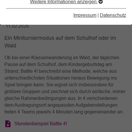
Weitere Informationen anzeigen
Battle 4!
Impressum
|
Datenschutz
11.02.2026
Ein Miniturniermodus auf dem Schulhof oder im
Wald
Ob bei einer Klassenwanderung im Wald, der täglichen
Pause auf dem Schulhof, dem Kindergeburtstag am
Strand, Battle 4! beschreibt eine Methode, welche aus
unterschiedlichsten Situationen heraus Bewegung ins
Spiel bringen kann. Sie eignet sich insbesondere für
größere Gruppen und zeichnet sich durch einfache, immer
gleiche Rahmenbedingungen aus. In 4 verschiedenen
dem Austragungsort angepassten Aufgabenstellungen
treten 4 Teams jeweils 4 Minuten lang gegeneinander an.
Stundenbeispiel Battle 4!