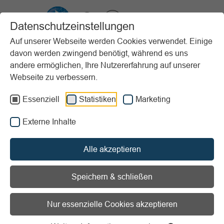
VIBSS.DE
Datenschutzeinstellungen
Auf unserer Webseite werden Cookies verwendet. Einige
davon werden zwingend benötigt, während es uns
Startseite
Sportpraxis
Stundenbeispiele (PfP)
andere ermöglichen, Ihre Nutzererfahrung auf unserer
Kinder und Jugendliche
Battle 4!
Webseite zu verbessern.
Vorlesen
Informationen zum Readspeaker öffnen
Essenziell
Statistiken
Marketing
Externe Inhalte
Alter:
Ab 8 Jahren
Erscheinungsjahr:
2017
Stundenziel/Intention:
Ausdauer / Koordination und
Alle akzeptieren
Balance / Mitgestaltung/Kreativität und Mitbestimmung /
Turnier/Wettkampf
Speichern & schließen
Sportart:
Spiele
Material:
Alltagsmaterialien und Spezielles
Nur essenzielle Cookies akzeptieren
Ort:
Draußen