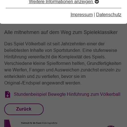
Weitere Informationen anzeigen
Völkerball
Impressum
|
Datenschutz
11.02.2026
Alle mitnehmen auf dem Weg zum Spieleklassiker
Das Spiel Völkerball ist seit Jahrzehnten einer der
beliebtesten Inhalte von Sportstunden. Eine stufenweise
Hinführung vereinfacht die Komplexität des Spiels.
Verschiedene kleine Spielformen helfen, Grundfertigkeiten
wie Werfen, Fangen und Ausweichen zunächst einzeln zu
entwickeln und zu vertiefen, bevor sie im
Original-/Endspiel angewandt werden.
Stundenbeispiel Bewegte Hinführung zum Völkerball
Zurück