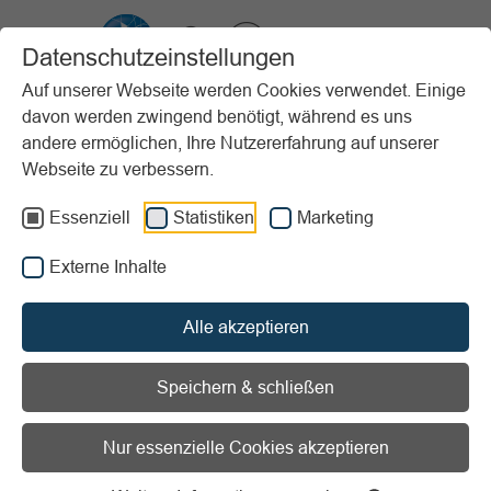
VIBSS.DE
Datenschutzeinstellungen
Auf unserer Webseite werden Cookies verwendet. Einige
davon werden zwingend benötigt, während es uns
Startseite
Sportpraxis
Stundenbeispiele (PfP)
andere ermöglichen, Ihre Nutzererfahrung auf unserer
Kinder und Jugendliche
Bewegte Hinführung zum Völkerball
Webseite zu verbessern.
Vorlesen
Informationen zum Readspeaker öffnen
Essenziell
Statistiken
Marketing
Externe Inhalte
Alter:
Ab 8 Jahren
Erscheinungsjahr:
2016
Stundenziel/Intention:
Ausdauer /
Alle akzeptieren
Bewegungserfahrung
Sportart:
Völkerball
Speichern & schließen
Material:
Bälle / Turn- und Sportgeräte
Ort:
Sporthalle
Nur essenzielle Cookies akzeptieren
Bewegte Hinführung zum