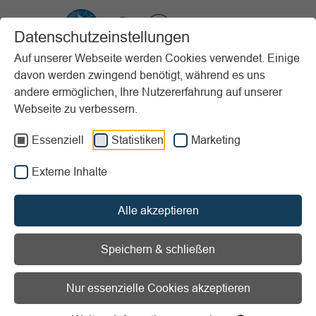
VIBSS.DE
Datenschutzeinstellungen
Auf unserer Webseite werden Cookies verwendet. Einige
davon werden zwingend benötigt, während es uns
Startseite
Sportpraxis
Stundenbeispiele (PfP)
andere ermöglichen, Ihre Nutzererfahrung auf unserer
Kinder und Jugendliche
Das B bringt Bewegung
Webseite zu verbessern.
Vorlesen
Informationen zum Readspeaker öffnen
Essenziell
Statistiken
Marketing
Externe Inhalte
Alter:
Ab 6 Jahren
Erscheinungsjahr:
2016
Stundenziel/Intention:
Bewegungserfahrung /
Alle akzeptieren
Koordination und Balance / Mitgestaltung/Kreativität und
Mitbestimmung / Sprache
Speichern & schließen
Sportart:
Spiele
Material:
Alltagsmaterialien und Spezielles / Musik /
Nur essenzielle Cookies akzeptieren
Turn- und Sportgeräte
Ort:
Gymnastikraum / Sporthalle