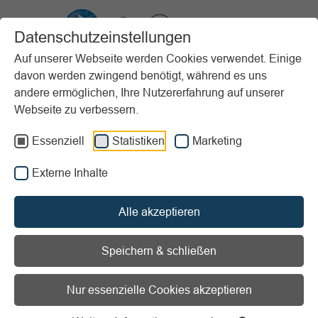
VIBSS.DE
Datenschutzeinstellungen
Auf unserer Webseite werden Cookies verwendet. Einige
davon werden zwingend benötigt, während es uns
Startseite
Sportpraxis
Stundenbeispiele (PfP)
andere ermöglichen, Ihre Nutzererfahrung auf unserer
Kinder und Jugendliche
Fußball-Safari
Webseite zu verbessern.
Vorlesen
Informationen zum Readspeaker öffnen
Essenziell
Statistiken
Marketing
Externe Inhalte
Alter:
Ab 4 Jahren
Erscheinungsjahr:
2014
Stundenziel/Intention:
Bewegungserfahrung
Alle akzeptieren
Sportart:
Fußball
Material:
Bälle / Hütchen/Pylonen/Markierungsmaterial /
Speichern & schließen
Matten (Gymnastik, Weichboden etc.) / Seile und Netze /
Stab / Tore / Turn- und Sportgeräte
Nur essenzielle Cookies akzeptieren
Ort:
Draußen / großer Raum / Sporthalle