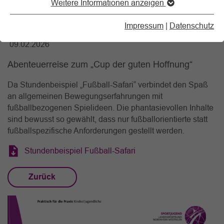
Weitere Informationen anzeigen
Fußball-Safari
Impressum
|
Datenschutz
09.02.2026
Abenteuerreise zum „Cup der guten Hoffnung“
Da Stundenbeispiel „Fußball-Safari“ verbindet den Spaß
an allgemeinen Bewegungserfahrungen mit
fußballbezogenen Spielideen. Die phantasievollen Inhalte
sind bewusst so gewählt, dass nur fußballorientierte statt
fußballspezifische Anforderungen gestellt werden.
Stundenbeispiel Fußball-Safari
Zurück