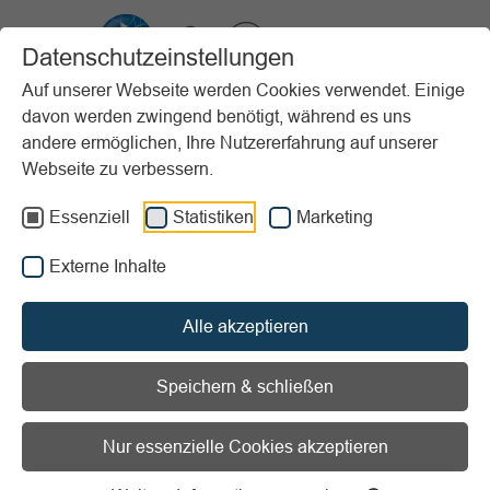
VIBSS.DE
Datenschutzeinstellungen
Auf unserer Webseite werden Cookies verwendet. Einige
davon werden zwingend benötigt, während es uns
Startseite
Sportpraxis
Stundenbeispiele (PfP)
andere ermöglichen, Ihre Nutzererfahrung auf unserer
Kinder und Jugendliche
Ich fühle mich stark
Webseite zu verbessern.
Vorlesen
Informationen zum Readspeaker öffnen
Essenziell
Statistiken
Marketing
Externe Inhalte
Alter:
Ab 8 Jahren
Erscheinungsjahr:
2016
Stundenziel/Intention:
Ausdauer / Soziale, emotionale
Alle akzeptieren
Entwicklung / Teamwork/Kooperation
Sportart:
Spiele
Speichern & schließen
Material:
Alltagsmaterialien und Spezielles / Bälle /
Matten (Gymnastik, Weichboden etc.) / Turn- und
Nur essenzielle Cookies akzeptieren
Sportgeräte
Ort:
Sporthalle