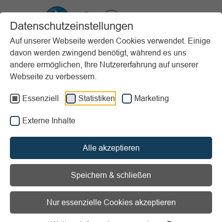
VIBSS.DE
Datenschutzeinstellungen
Auf unserer Webseite werden Cookies verwendet. Einige
davon werden zwingend benötigt, während es uns
Startseite
Sportpraxis
Stundenbeispiele (PfP)
andere ermöglichen, Ihre Nutzererfahrung auf unserer
Kinder und Jugendliche
„Kuckuck, da bin ich wieder!“
Webseite zu verbessern.
Vorlesen
Informationen zum Readspeaker öffnen
Essenziell
Statistiken
Marketing
Externe Inhalte
Alter:
Ab 1 Jahr
Erscheinungsjahr:
2017
Stundenziel/Intention:
Bewegungserfahrung /
Alle akzeptieren
Materialerfahrung
Sportart:
Bewegungslandschaft/-stationen / Spiele
Speichern & schließen
Material:
Alltagsmaterialien und Spezielles / Turn- und
Sportgeräte
Nur essenzielle Cookies akzeptieren
Ort:
großer Raum / Gymnastikraum / Sporthalle