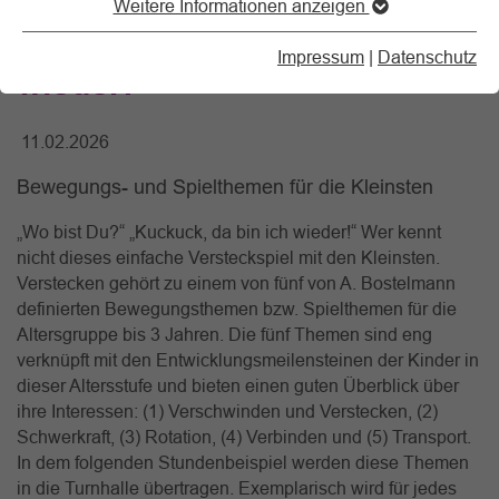
Weitere Informationen anzeigen
„Kuckuck, da bin ich
Impressum
|
Datenschutz
wieder!“
11.02.2026
Bewegungs- und Spielthemen für die Kleinsten
„Wo bist Du?“ „Kuckuck, da bin ich wieder!“ Wer kennt
nicht dieses einfache Versteckspiel mit den Kleinsten.
Verstecken gehört zu einem von fünf von A. Bostelmann
definierten Bewegungsthemen bzw. Spielthemen für die
Altersgruppe bis 3 Jahren. Die fünf Themen sind eng
verknüpft mit den Entwicklungsmeilensteinen der Kinder in
dieser Altersstufe und bieten einen guten Überblick über
ihre Interessen: (1) Verschwinden und Verstecken, (2)
Schwerkraft, (3) Rotation, (4) Verbinden und (5) Transport.
In dem folgenden Stundenbeispiel werden diese Themen
in die Turnhalle übertragen. Exemplarisch wird für jedes