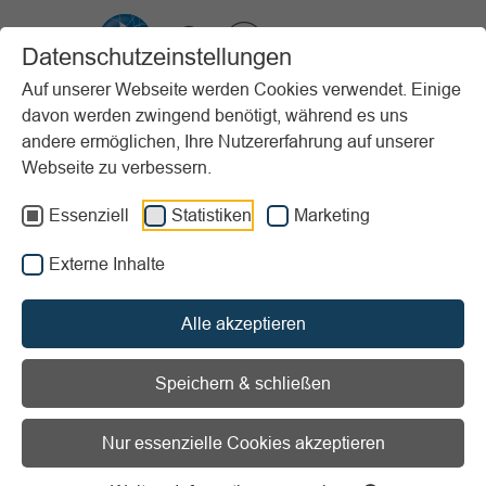
VIBSS.DE
Datenschutzeinstellungen
Auf unserer Webseite werden Cookies verwendet. Einige
davon werden zwingend benötigt, während es uns
Startseite
Sportpraxis
Stundenbeispiele (PfP)
andere ermöglichen, Ihre Nutzererfahrung auf unserer
Kinder und Jugendliche
Trainingscamp für Superhelden
Webseite zu verbessern.
Vorlesen
Informationen zum Readspeaker öffnen
Essenziell
Statistiken
Marketing
Externe Inhalte
Alter:
Ab 6 Jahren
Erscheinungsjahr:
2016
Stundenziel/Intention:
Bewegungserfahrung /
Alle akzeptieren
Koordination und Balance / Teamwork/Kooperation /
Turnier/Wettkampf
Speichern & schließen
Sportart:
Spiele
Material:
Alltagsmaterialien und Spezielles / Turn- und
Nur essenzielle Cookies akzeptieren
Sportgeräte
Ort:
Draußen / Sporthalle