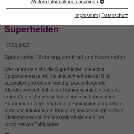
Weitere Informationen anzeigen
Trainingscamp für
Impressum
|
Datenschutz
Superhelden
11.02.2026
Spielerische Förderung von Kraft und Koordination
Wer kennt sie nicht, die Superhelden, die echte
Sportskanonen sind. Sie sind schnell wie der Blitz,
superstark und extrem wendig. Das vorliegende
Stundenbeispiel lädt in ein Trainingscamp ein und gibt
einen Vorgeschmack auf das sportliche Leben eines
Superhelden. Angelehnt an die Fähigkeiten der großen
Vorbilder, trainieren die Kinder an abwechslungsreichen
Stationen sowohl ihre Muskelkraft als auch ihre
koordinativen Fähigkeiten.