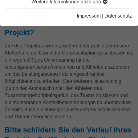
Weitere Informationen anzeigen
Es sollte auch ein ständiger Austausch zwischen
Athleten und Trainer ermöglicht werden.
Impressum
|
Datenschutz
Welches Ziel hatten Sie bei Ihrem
Projekt?
Ziel des Projektes war es, während der Zeit in der unsere
Kletterhalle auf Grund der Coronasituation geschlossen ist,
ein regelmäßiges Onlinetraining für die
leistungsorientierten Athletinnen und Athleten anzubieten
um das Leistungsniveau trotz eingeschränkter
Möglichkeiten zu erhalten. Des weiteren ist es wichtig
,durch den Austausch unter den Athleten das
Zusammengehörigkeitsgefühl des Teams zu stärken und
die momentanen Kontaktbeschränkungen zu überbrücken.
Es sollte auch ein ständiger Austausch zwischen Athleten
und Trainer ermöglicht werden.
Bitte schildern Sie den Verlauf Ihres