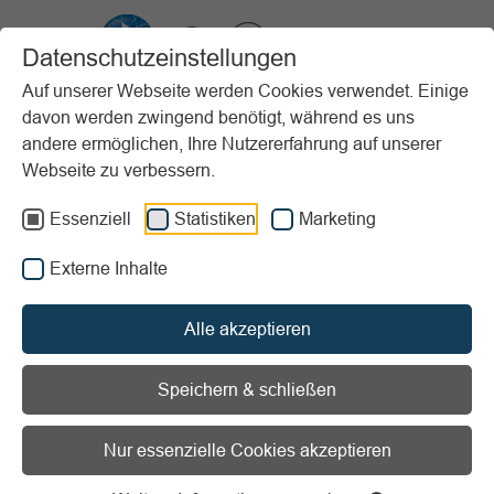
VIBSS.DE
Datenschutzeinstellungen
Auf unserer Webseite werden Cookies verwendet. Einige
davon werden zwingend benötigt, während es uns
Startseite
Vereinsmanagement
Digitalisierung
andere ermöglichen, Ihre Nutzererfahrung auf unserer
Best-Practice-Beispiele
Webseite zu verbessern.
Digitales Onlinetraining der Leistungsathleten
Essenziell
Statistiken
Marketing
Vorlesen
Informationen zum Readspeaker öffnen
Externe Inhalte
Projektart:
Bewegungsangebote
Alle akzeptieren
Speichern & schließen
Digitales Onlinetraining der
Leistungsathleten
Nur essenzielle Cookies akzeptieren