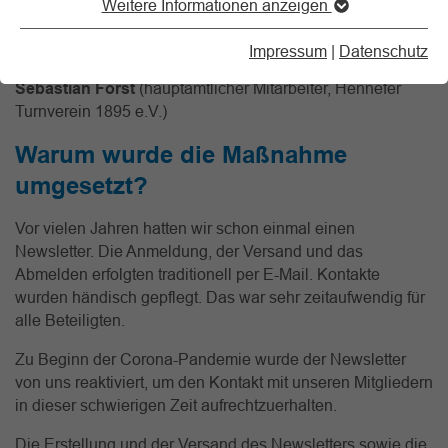
Weitere Informationen anzeigen
Interview mit Emma Augustin
(stellvertretende
Impressum
|
Datenschutz
Pressewartin, Hennefer Turnverein 1895 e.V.)
und
Sebastian Forst
(hauptamtlicher Mitarbeiter, Hennefer
Turnverein 1895 e.V.)
Warum wurde die Maßnahme
umgesetzt?
Vor vielen Jahren hatten wir schon einmal einen
Newsletter. Die Anmeldung, der Versand und das
Abmelden erfolgten traditionell per E-Mail. Kontakte
wurden händisch gepflegt. Das war sehr zeitaufwendig für
alle Beteiligten.
Zu Beginn der Corona-Pandemie wurde der Newsletter
von uns reaktiviert, um den Kontakt mit unseren Mitgliedern
in dieser schwierigen Zeit aufrechtzuerhalten.
Die Erstellung und der Versand des Newsletters sowie die