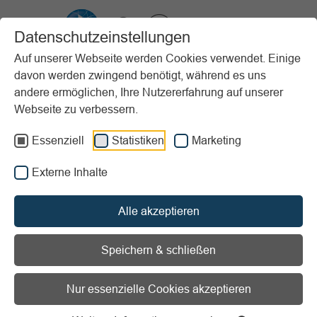
VIBSS.DE
Datenschutzeinstellungen
Auf unserer Webseite werden Cookies verwendet. Einige
davon werden zwingend benötigt, während es uns
Startseite
Vereinsmanagement
Digitalisierung
andere ermöglichen, Ihre Nutzererfahrung auf unserer
Best-Practice-Beispiele
E-Mail-Vereins-Newsletter
Webseite zu verbessern.
Vorlesen
Informationen zum Readspeaker öffnen
Essenziell
Statistiken
Marketing
Externe Inhalte
Mitgliederzahl:
Ab 1500
Projektart:
Kommunikation / Mitarbeit/Engagement /
Alle akzeptieren
Mitgliederwesen/Mitgliederverwaltung / Social Media
Speichern & schließen
Webbasierter E-Mail-Vereins-
Nur essenzielle Cookies akzeptieren
Newsletter