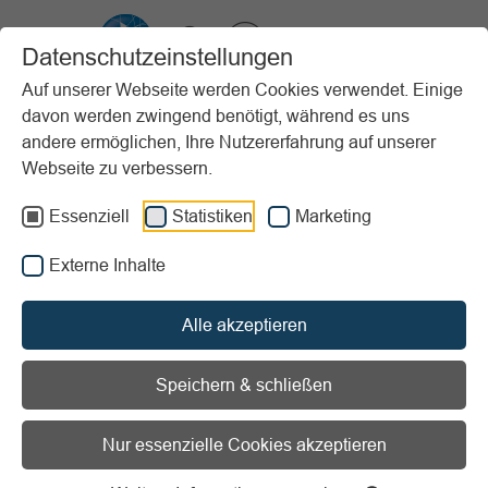
VIBSS.DE
Datenschutzeinstellungen
Auf unserer Webseite werden Cookies verwendet. Einige
davon werden zwingend benötigt, während es uns
Startseite
Vereinsmanagement
Digitalisierung
andere ermöglichen, Ihre Nutzererfahrung auf unserer
Best-Practice-Beispiele
Webseite zu verbessern.
Erstellung eines Vereins-Accounts auf Instagram
Essenziell
Statistiken
Marketing
Vorlesen
Informationen zum Readspeaker öffnen
Externe Inhalte
Projektart:
Kommunikation / Mitarbeit/Engagement /
Social Media
Alle akzeptieren
Speichern & schließen
Erstellung eines Vereins-
Nur essenzielle Cookies akzeptieren
Accounts auf Instagram für