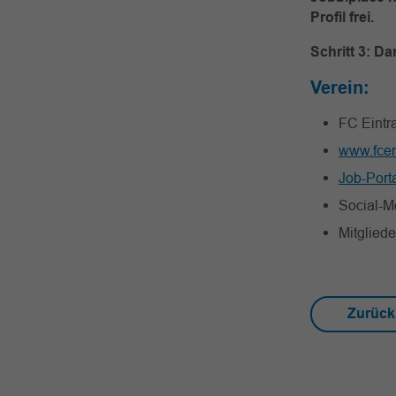
Profil frei.
Schritt 3: Da
Verein:
FC Eintr
www.fce
Job-Porta
Social-M
Mitglied
Zurück