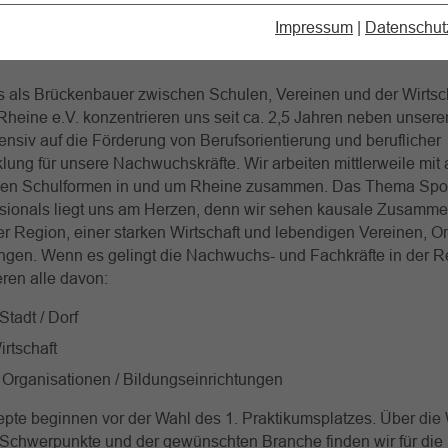
 Ziele hat das Projekt?
Impressum
|
Datenschut
 als Brückenbauer zwischen Schulen, Vereinen und der Wirtscha
Rheine e.V. konzentrieren uns seit ca. 2,5 Jahren neben unsere
ntensiv auf die Förderung von Berufsorientierung und beruflicher
lung für unsere Nachwuchskräfte. Wir arbeiten mittlerweile mit 
den Schulformen in und um Rheine zusammen. Das Thema Spo
sionals liegt uns am Herzen, denn wir sehen kausale Zusamm
r Region, einer starken Wirtschaft und lebendigen Vereinen, O
ngen. Wenn es gelingt die Nachwuchs- und Fachkräfte in der R
ieren alle davon:
Stadt / Dorf
irtschaft
/ Organisationen / Bildungseinrichtungen
pte beginnen vor der Wahl des 1. Praktikumsplatzes. Über die
 Schwerpunkte und der gewünschten Branche finden wir für die