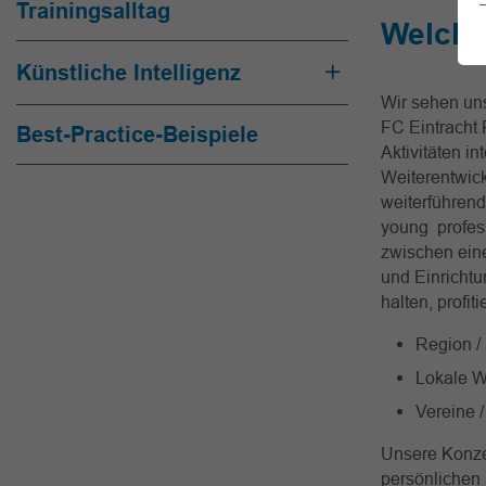
Trainingsalltag
Welche
Künstliche Intelligenz
Wir sehen uns
FC Eintracht 
Best-Practice-Beispiele
Aktivitäten i
Weiterentwick
weiterführen
young profes
zwischen eine
und Einrichtu
halten, profit
Region / 
Lokale W
Vereine 
Unsere Konze
persönlichen