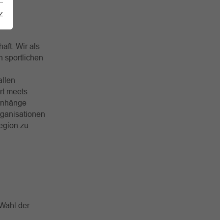
z
ft. Wir als
n sportlichen
allen
rt meets
enhänge
rganisationen
egion zu
 Wahl der