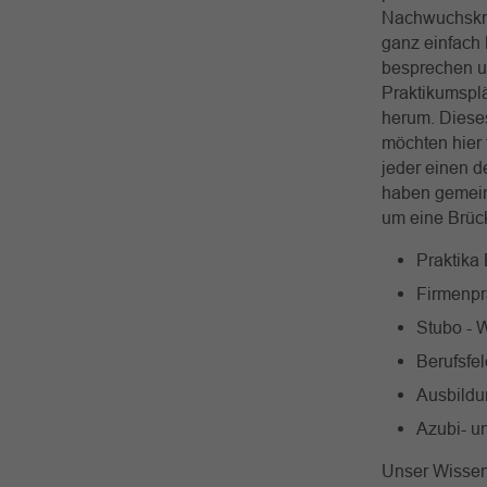
Nachwuchskrä
ganz einfach
besprechen u
Praktikumsplä
herum. Diese
möchten hier 
jeder einen d
haben gemein
um eine Brüc
Praktika
Firmenpr
Stubo -
Berufsfel
Ausbildu
Azubi- u
Unser Wissen 