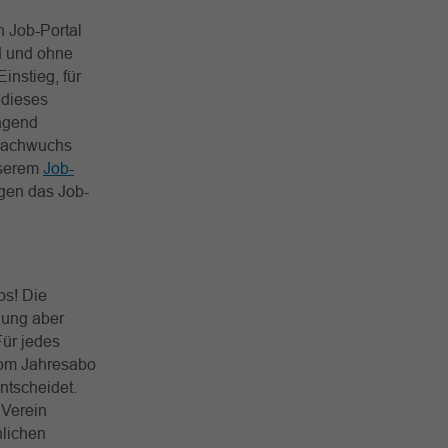
n Job-Portal
d und ohne
instieg, für
 dieses
ingend
 Nachwuchs
nserem
Job-
gen das Job-
os! Die
ndung aber
ür jedes
vom Jahresabo
ntscheidet.
 Verein
nlichen