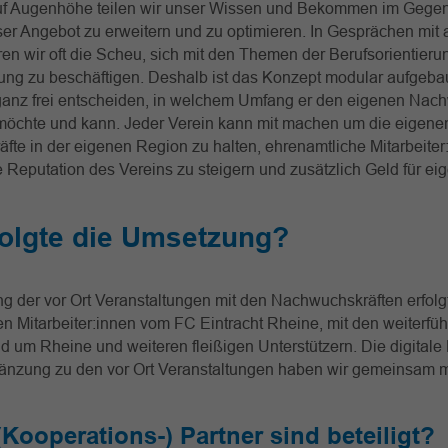
uf Augenhöhe teilen wir unser Wissen und Bekommen im Gege
er Angebot zu erweitern und zu optimieren. In Gesprächen mit
en wir oft die Scheu, sich mit den Themen der Berufsorientieru
ung zu beschäftigen. Deshalb ist das Konzept modular aufgeba
 ganz frei entscheiden, in welchem Umfang er den eigenen Nac
 möchte und kann. Jeder Verein kann mit machen um die eigene
te in der eigenen Region zu halten, ehrenamtliche Mitarbeiter
 Reputation des Vereins zu steigern und zusätzlich Geld für ei
folgte die Umsetzung?
 der vor Ort Veranstaltungen mit den Nachwuchskräften erfolg
n Mitarbeiter:innen vom FC Eintracht Rheine, mit den weiterfü
d um Rheine und weiteren fleißigen Unterstützern. Die digitale 
gänzung zu den vor Ort Veranstaltungen haben wir gemeinsam m
Kooperations-) Partner sind beteiligt?