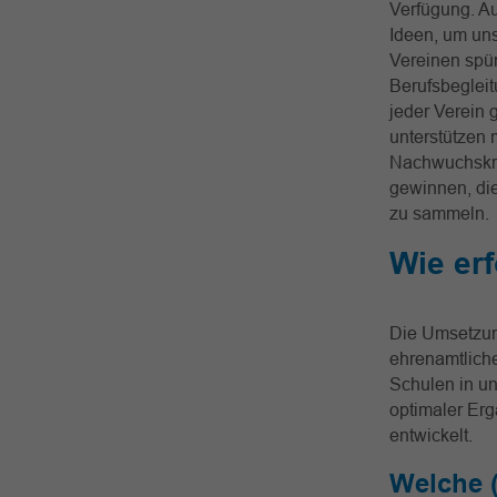
Verfügung. A
Ideen, um uns
Vereinen spür
Berufsbegleit
jeder Verein
unterstützen
Nachwuchskräf
gewinnen, die
zu sammeln.
Wie er
Die Umsetzung
ehrenamtliche
Schulen in un
optimaler Er
entwickelt.
Welche (