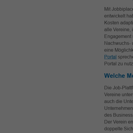
Mit Jobbiplac
entwickelt h
Kosten adaptie
alle Vereine,
Engagement sc
Nachwuchs- u
eine Möglichk
Portal
sprech
Portal zu nut
Welche Me
Die Job-Platt
Vereine unter
auch die Unt
Unternehmen 
des Business 
Der Verein en
doppelte Sich