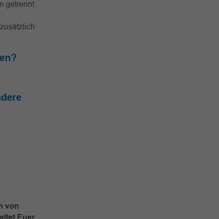
n getrennt.
zusätzlich
ten?
ndere
am von
altet Euer