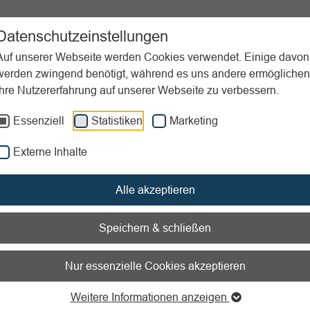
ortpraxis
Unterstützung
Aktuelles
Downloads
Datenschutzeinstellungen
Auf unserer Webseite werden Cookies verwendet. Einige davon
werden zwingend benötigt, während es uns andere ermöglichen
Ihre Nutzererfahrung auf unserer Webseite zu verbessern.
Beispiele
Sports meets young professionals
Essenziell
Statistiken
Marketing
nen zum Readspeaker öffnen
Externe Inhalte
hl:
Bis 1500
Projektart:
Kommunikation / Mitarbeit/Engagem
Alle akzeptieren
Speichern & schließen
s meets young profession
Nur essenzielle Cookies akzeptieren
Weitere Informationen anzeigen
 eine Brücke zwischen Schulen, Vereinen und der Wirtschaft z