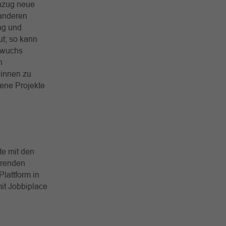
nzug neue
 anderen
ng und
ut; so kann
hwuchs
n
:innen zu
gene Projekte
te mit den
hrenden
Plattform in
it Jobbiplace