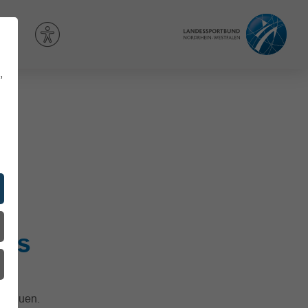
,
ent
als
u bauen.