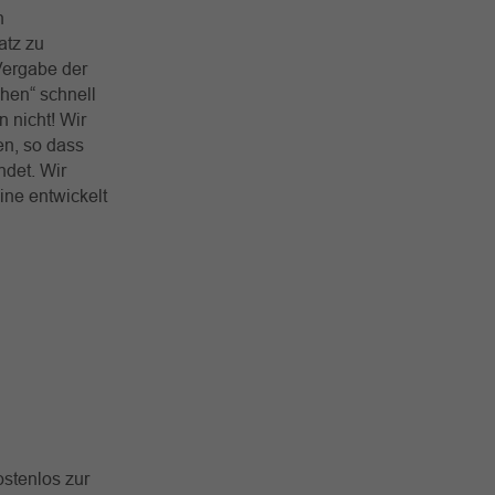
n
atz zu
Vergabe der
hen“ schnell
 nicht! Wir
en, so dass
ndet. Wir
ne entwickelt
stenlos zur