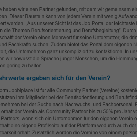
e haben wir einen Partner gefunden, mit dem wir gemeinsam ei
aben. Dieser Baustein kann von jedem Verein mit wenig Aufwan
rt werden. „Aus unserer Sicht ist das Job-Portal der leichteste E
 in die Themen Berufsorientierung und Berufsbegleitung”. Durch
hafft der Verein einen Mehrwert für seine Unterstützer, die dr
nd Fachkräfte suchen. Zudem bietet das Portal dem eigenen
eit, die Unternehmen ganz unkompliziert zu kontaktieren. In u
en wir bewusst die Sprache junger Menschen, um die Hemmun
zen gering zu halten.
hrwerte ergeben sich für den Verein?
form Jobbiplace ist für alle Community Partner (Vereine) kostenl
stützen ihre Mitglieder bei der Berufsorientierung und Berufsfi
ernehmen bei der Suche nach Nachwuchs- und Fachpersonal. F
erhält der Verein als Community Partner bis zu 50% pro Jahr 
Partners, wenn sich ein Unternehmen für den eigenen Verein e
thält eine eigene Profilseite auf der Plattform wodurch auch der
tbarkeit erhält. Zusätzlich werden die Vereine von einem persö