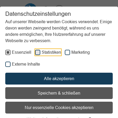
VIBSS.DE
Datenschutzeinstellungen
Auf unserer Webseite werden Cookies verwendet. Einige
davon werden zwingend benötigt, während es uns
Startseite
Vereinsmanagement
Sporträume & Umwelt
andere ermöglichen, Ihre Nutzererfahrung auf unserer
Betriebsführung
Umweltschutz und Sportanlagen
Webseite zu verbessern.
Vorlesen
Informationen zum Readspeaker öffnen
Essenziell
Statistiken
Marketing
Externe Inhalte
Umweltschutz und
Sportanlagen
Alle akzeptieren
Bei Neu- und Umbau und
Speichern & schließen
Sanierung
Nur essenzielle Cookies akzeptieren
Beim Neu- bzw. Umbau oder der Sanierung einer