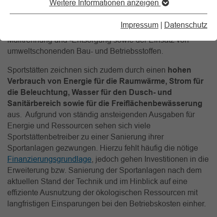
Weitere Informationen anzeigen
Sportstätte kommen Umweltschutzmaßnahmen und der
Umwelttechnik eine zunehmende Bedeutung zu.
Impressum
|
Datenschutz
Dazu gehört u.a. die Sicherstellung einer sachgerechten
Mülltrennung und -Entsorgung sowie der Einsatz von
umweltschonenden Bau- und Betriebsstoffen.
Sportstätten zeichnen sich zudem durch einen
hohen
Verbrauch von Energie für die Raumwärme, Strom für
die Beleuchtung, Wasser für den Dusch- und
Sanitärbereich sowie für die Freiflächenbewässerung
aus. Aufgrund von ständig ansteigenden Ausgaben für
Energie und Ressourcen sehen sich viele
Sportstättenbetreiber zu einer Sanierung ihrer
Sportanlagen gezwungen. Hierzu fehlt häufig die nötige
Finanzierungsgrundlage
, jedoch gehen Investitionen in die
Erweiterung bzw. Sanierung der Sportanlagen nach dem
aktuellen Stand der Technik und im Hinblick auf eine
effiziente Ausnutzung der ökologischen Ressourcen mit
langfristigen Einsparungen bei den Betriebskosten einher.