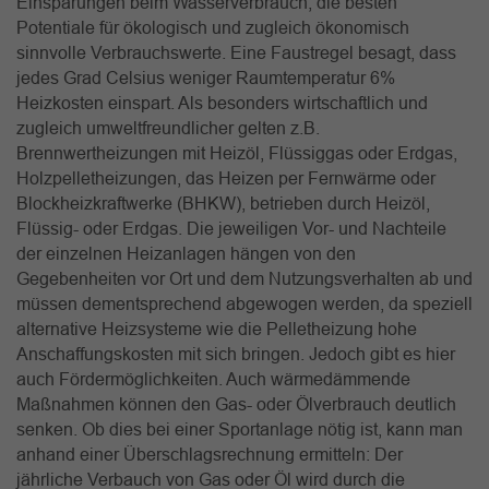
Einsparungen beim Wasserverbrauch, die besten
Potentiale für ökologisch und zugleich ökonomisch
sinnvolle Verbrauchswerte. Eine Faustregel besagt, dass
jedes Grad Celsius weniger Raumtemperatur 6%
Heizkosten einspart. Als besonders wirtschaftlich und
zugleich umweltfreundlicher gelten z.B.
Brennwertheizungen mit Heizöl, Flüssiggas oder Erdgas,
Holzpelletheizungen, das Heizen per Fernwärme oder
Blockheizkraftwerke (BHKW), betrieben durch Heizöl,
Flüssig- oder Erdgas. Die jeweiligen Vor- und Nachteile
der einzelnen Heizanlagen hängen von den
Gegebenheiten vor Ort und dem Nutzungsverhalten ab und
müssen dementsprechend abgewogen werden, da speziell
alternative Heizsysteme wie die Pelletheizung hohe
Anschaffungskosten mit sich bringen. Jedoch gibt es hier
auch Fördermöglichkeiten. Auch wärmedämmende
Maßnahmen können den Gas- oder Ölverbrauch deutlich
senken. Ob dies bei einer Sportanlage nötig ist, kann man
anhand einer Überschlagsrechnung ermitteln: Der
jährliche Verbauch von Gas oder Öl wird durch die